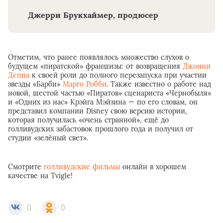
Джерри Брукхаймер, продюсер
Отметим, что ранее появлялось множество слухов о
будущем «пиратской» франшизы: от возвращения
Джонни
Деппа
к своей роли до полного перезапуска при участии
звезды «Барби»
Марго Робби
. Также известно о работе над
новой, шестой частью «Пиратов» сценариста «Чернобыля»
и «Одних из нас» Крэйга Мэйзина — по его словам, он
представил компании Disney свою версию истории,
которая получилась «очень странной», ещё до
голливудских забастовок прошлого года и получил от
студии «зелёный свет».
Смотрите
голливудские фильмы
онлайн в хорошем
качестве на Tvigle!
0
0