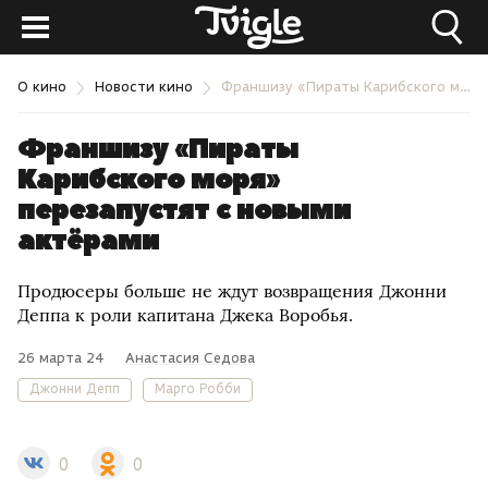
О кино
Новости кино
Франшизу «Пираты Карибского моря» перезапустят с новыми актёрами
Франшизу «Пираты
Карибского моря»
перезапустят с новыми
актёрами
Продюсеры больше не ждут возвращения Джонни
Деппа к роли капитана Джека Воробья.
26 марта 24
Анастасия Седова
Джонни Депп
Марго Робби
0
0