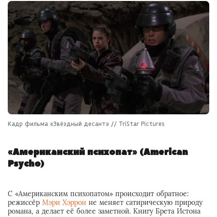
Кадр фильма «Звёздный десант» // TriStar Pictures
«Американский психопат» (American
Psycho)
С «Американским психопатом» происходит обратное:
режиссёр
Мэри Хэррон
не меняет сатирическую природу
романа, а делает её более заметной. Книгу Брета Истона