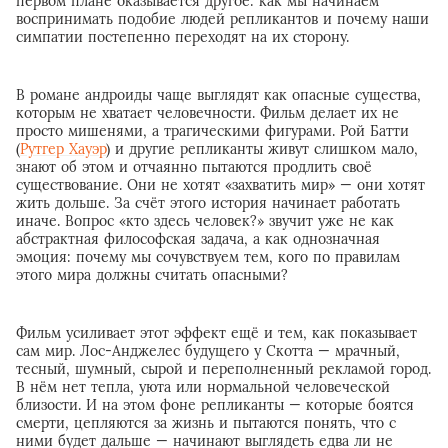
первом плане оказывается другое: как мы начинаем
воспринимать подобие людей репликантов и почему наши
симпатии постепенно переходят на их сторону.
В романе андроиды чаще выглядят как опасные существа,
которым не хватает человечности. Фильм делает их не
просто мишенями, а трагическими фигурами. Рой Батти
(
Рутгер Хауэр
) и другие репликанты живут слишком мало,
знают об этом и отчаянно пытаются продлить своё
существование. Они не хотят «захватить мир» — они хотят
жить дольше. За счёт этого история начинает работать
иначе. Вопрос «кто здесь человек?» звучит уже не как
абстрактная философская задача, а как однозначная
эмоция: почему мы сочувствуем тем, кого по правилам
этого мира должны считать опасными?
Фильм усиливает этот эффект ещё и тем, как показывает
сам мир. Лос-Анджелес будущего у Скотта — мрачный,
тесный, шумный, сырой и переполненный рекламой город.
В нём нет тепла, уюта или нормальной человеческой
близости. И на этом фоне репликанты — которые боятся
смерти, цепляются за жизнь и пытаются понять, что с
ними будет дальше — начинают выглядеть едва ли не