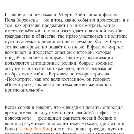
Главное отличие романа Роберта Хайнлайна и фильма
Пола Верховена — не в том, какие события происходят, а в
том, как зрителю предлагают на них смотреть. Книга
имеет серьёзный тон: она рассуждает о военной службе,
гражданстве и обществе, где право участвовать в политике
нужно заслужить дисциплиной и службой. Фильм берёт
тот же материал, но подаёт его иначе. В фильме мир не
восхищает, а предстаёт опасной системой, которая
продаёт насилие как норму. Поэтому в экранизации
появляются агитационные ролики, бодрые военные
лозунги и показательно красивое, почти рекламное
изображение войны. Верховен не говорит зрителю:
«Посмотрите, как это величественно», он говорит:
«Посмотрите, как легко система делает жестокость
привлекательной».
Когда сегодня говорят, что «Звёздный десант» опередил
время, имеют в виду именно этот двойной эффект. На
поверхности — зрелищный фантастический боевик о
войне с разумными инопланетными жуками, где Джонни
Рико (
Каспер Ван Дин
) и его товарищи проходят путь от