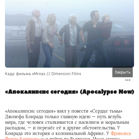
Закрыть
Кадр фильма «Мгла» // Dimension Films
«Апокалипсис сегодня» (Apocalypse Now)
«Апокалипсис сегодня» взял у повести «Сердце тьмы»
Джозефа Конрада только главную идею — путь вглубь
мира, где человек сталкивается с насилием и моральным
распадом, — и перенёс её в другие обстоятельства. У
Конрада это история о колониальной Африке. У
Фрэнсиса
Форда Копполы
— о войне во Вьетнаме. Из-за смены