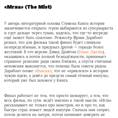
«Мгла» (The Mist)
У автора литературной основы Стивена Кинга история
заканчивается открыто: герои выбираются из супермаркета
и едут дальше через туман, надеясь, что где-то впереди
ещё может быть спасение. Режиссёр Фрэнк Дарабонт
решил, что для фильма такой финал будет слишком
неопределённым, и придумал другой — гораздо более
жестокий. В его версии Дэвид Дрэйтон (
Томас Джейн
),
оказавшись в почти полной безнадёжности, принимает
страшное решение ради своих близких, а спустя считаные
мгновения выясняется, что помощь была совсем рядом.
Дарабонт позже
объяснял
, что не «приклеил» к истории
чужую идею, а довёл до предела самый тёмный импульс,
который уже был заложен у Кинга.
Финал работает не тем, что просто шокирует, а тем, что
весь фильм, по сути, ведёт именно к такой мысли. «Мгла»
рассказывает не только про монстров, но и про то, как
быстро страх ломает людей изнутри. Сначала они спорят,
потом делятся на лагеря, потом начинают доверять не