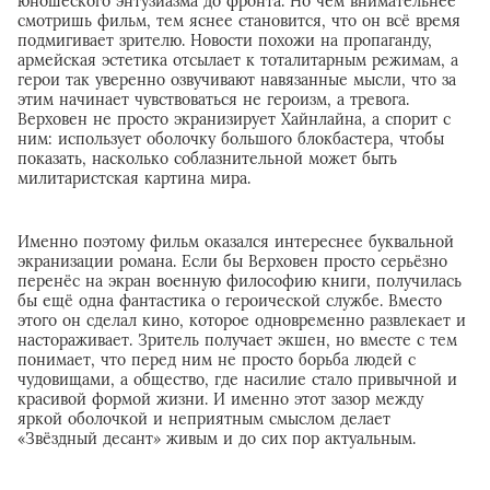
юношеского энтузиазма до фронта. Но чем внимательнее
смотришь фильм, тем яснее становится, что он всё время
подмигивает зрителю. Новости похожи на пропаганду,
армейская эстетика отсылает к тоталитарным режимам, а
герои так уверенно озвучивают навязанные мысли, что за
этим начинает чувствоваться не героизм, а тревога.
Верховен не просто экранизирует Хайнлайна, а спорит с
ним: использует оболочку большого блокбастера, чтобы
показать, насколько соблазнительной может быть
милитаристская картина мира.
Именно поэтому фильм оказался интереснее буквальной
экранизации романа. Если бы Верховен просто серьёзно
перенёс на экран военную философию книги, получилась
бы ещё одна фантастика о героической службе. Вместо
этого он сделал кино, которое одновременно развлекает и
настораживает. Зритель получает экшен, но вместе с тем
понимает, что перед ним не просто борьба людей с
чудовищами, а общество, где насилие стало привычной и
красивой формой жизни. И именно этот зазор между
яркой оболочкой и неприятным смыслом делает
«Звёздный десант
»
живым и до сих пор актуальным.