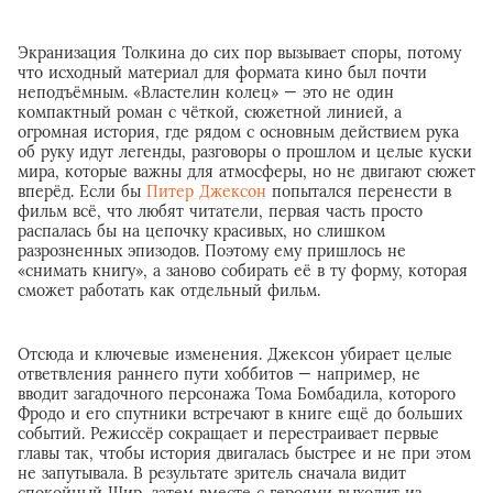
Экранизация Толкина до сих пор вызывает споры, потому
что исходный материал для формата кино был почти
неподъёмным. «Властелин колец» — это не один
компактный роман с чёткой, сюжетной линией, а
огромная история, где рядом с основным действием рука
об руку идут легенды, разговоры о прошлом и целые куски
мира, которые важны для атмосферы, но не двигают сюжет
вперёд. Если бы
Питер Джексон
попытался перенести в
фильм всё, что любят читатели, первая часть просто
распалась бы на цепочку красивых, но слишком
разрозненных эпизодов. Поэтому ему пришлось не
«снимать книгу», а заново собирать её в ту форму, которая
сможет работать как отдельный фильм.
Отсюда и ключевые изменения. Джексон убирает целые
ответвления раннего пути хоббитов — например, не
вводит загадочного персонажа Тома Бомбадила, которого
Фродо и его спутники встречают в книге ещё до больших
событий. Режиссёр сокращает и перестраивает первые
главы так, чтобы история двигалась быстрее и не при этом
не запутывала. В результате зритель сначала видит
спокойный Шир, затем вместе с героями выходит из