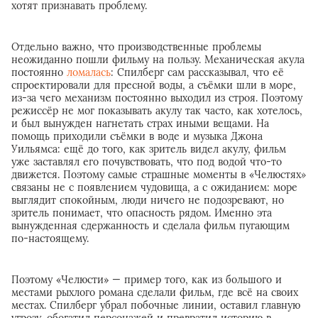
хотят признавать проблему.
Отдельно важно, что производственные проблемы
неожиданно пошли фильму на пользу. Механическая акула
постоянно
ломалась
: Спилберг сам рассказывал, что её
спроектировали для пресной воды, а съёмки шли в море,
из-за чего механизм постоянно выходил из строя. Поэтому
режиссёр не мог показывать акулу так часто, как хотелось,
и был вынужден нагнетать страх иными вещами. На
помощь приходили съёмки в воде и музыка Джона
Уильямса: ещё до того, как зритель видел акулу, фильм
уже заставлял его почувствовать, что под водой что-то
движется. Поэтому самые страшные моменты в «Челюстях
»
связаны не с появлением чудовища, а с ожиданием: море
выглядит спокойным, люди ничего не подозревают, но
зритель понимает, что опасность рядом. Именно эта
вынужденная сдержанность и сделала фильм пугающим
по-настоящему.
Поэтому «Челюсти» — пример того, как из большого и
местами рыхлого романа сделали фильм, где всё на своих
местах. Спилберг убрал побочные линии, оставил главную