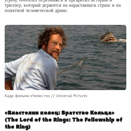
угрозу, обогатил персонажей и превратил историю в
триллер, который держится на нарастающем страхе и на
понятной человеческой драме.
Кадр фильма «Челюсти» // Universal Pictures
«Властелин колец: Братство Кольца»
(The Lord of the Rings: The Fellowship of
the Ring)