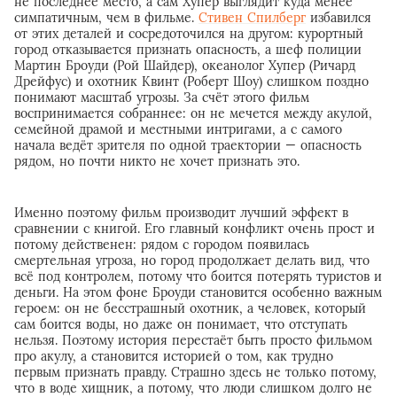
не последнее место, а сам Хупер выглядит куда менее
симпатичным, чем в фильме.
Стивен Спилберг
избавился
от этих деталей и сосредоточился на другом: курортный
город отказывается признать опасность, а шеф полиции
Мартин Броуди (Рой Шайдер), океанолог Хупер (Ричард
Дрейфус) и охотник Квинт (Роберт Шоу) слишком поздно
понимают масштаб угрозы. За счёт этого фильм
воспринимается собраннее: он не мечется между акулой,
семейной драмой и местными интригами, а с самого
начала ведёт зрителя по одной траектории — опасность
рядом, но почти никто не хочет признать это.
Именно поэтому фильм производит лучший эффект в
сравнении с книгой. Его главный конфликт очень прост и
потому действенен: рядом с городом появилась
смертельная угроза, но город продолжает делать вид, что
всё под контролем, потому что боится потерять туристов и
деньги. На этом фоне Броуди становится особенно важным
героем: он не бесстрашный охотник, а человек, который
сам боится воды, но даже он понимает, что отступать
нельзя. Поэтому история перестаёт быть просто фильмом
про акулу, а становится историей о том, как трудно
первым признать правду. Страшно здесь не только потому,
что в воде хищник, а потому, что люди слишком долго не