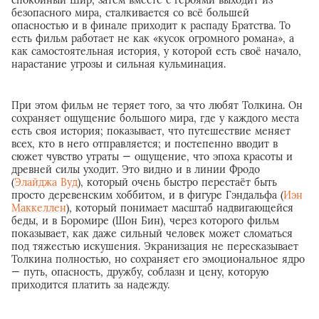
безопасного мира, сталкивается со всё большей
опасностью и в финале приходит к распаду Братства. То
есть фильм работает не как «кусок огромного романа», а
как самостоятельная история, у которой есть своё начало,
нарастание угрозы и сильная кульминация.
При этом фильм не теряет того, за что любят Толкина. Он
сохраняет ощущение большого мира, где у каждого места
есть своя история; показывает, что путешествие меняет
всех, кто в него отправляется; и постепенно вводит в
сюжет чувство утраты — ощущение, что эпоха красоты и
древней силы уходит. Это видно и в линии Фродо
(
Элайджа Вуд
), который очень быстро перестаёт быть
просто деревенским хоббитом, и в фигуре Гэндальфа (
Иэн
Маккеллен
), который понимает масштаб надвигающейся
беды, и в Боромире (Шон Бин), через которого фильм
показывает, как даже сильный человек может сломаться
под тяжестью искушения. Экранизация не пересказывает
Толкина полностью, но сохраняет его эмоциональное ядро
— путь, опасность, дружбу, соблазн и цену, которую
приходится платить за надежду.