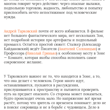
многом говорит через действие: через опасные вылазки,
подпольную торговлю, жадность, любопытство и попытку
приспособить нечто непостижимое под человеческие
нужды.
Андрей Тарковский
почти от всего избавляется. В фильме
нет большого фантастического мира, нет нескольких Зон,
нет подробной истории про артефакты и подпольный
промысел. Остаётся простой сюжет: Сталкер (Александр
Кайдановский) ведёт Писателя (
Анатолий Солоницын
) и
Профессора (
Николай Гринько
) к особенному месту в Зоне
— Комнате, которая якобы способна исполнить самое
сокровенное желание.
У Тарковского важнее не то, что находится в Зоне, а то,
что она делает с человеком. Герои много идут,
останавливаются, пускаются в рассуждения,
прислушиваются к пространству и пытаются проверить
путь на предмет опасного. Со стороны может показаться,
будто происходит очень мало. Но напряжение всё время
растёт, потому что зритель со временем понимает: дело не
в поиске сокровища и не в борьбе с чудовищем. Дело в