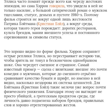
Эллиса часто помнят прежде всего как череду жестоких
эпизодов, но сама Хэррон
говорила
, что увидела в ней не
только насилие, а большой сатирический роман о мужском
тщеславии, статусе, деньгах и пустоте 1980-х. Поэтому
фильм строится не вокруг одной лишь жестокости
Патрика Бэйтмана (
Кристиан Бэйл
), а вокруг среды,
которая такого героя порождает: дорогих ресторанов,
культа брендов, мании внешнего успеха и постоянного
соревнования за символы статуса.
Это хорошо видно по форме фильма. Хэррон сохраняет
острые реплики Эллиса, но перестраивает историю так,
чтобы зритель не тонул в бесконечном однообразном
шоке. Она чередует смешное и страшное. Самый
известный пример — сцена с визитками: внешне это почти
комедия о мужчинах, которые до смешного серьёзно
сравнивают качество бумаги и шрифт, но именно в ней
видно, насколько нездорова их система ценностей. Для
Бэйтмана (Кристиан Бэйл) такие мелочи уже вопрос почти
физического унижения. Благодаря этому он выглядит не
просто убийцей, а гротескным продуктом среды, где
личность давно подменена набором брендов, правильных
слов и хорошо отрепетированных жестов.