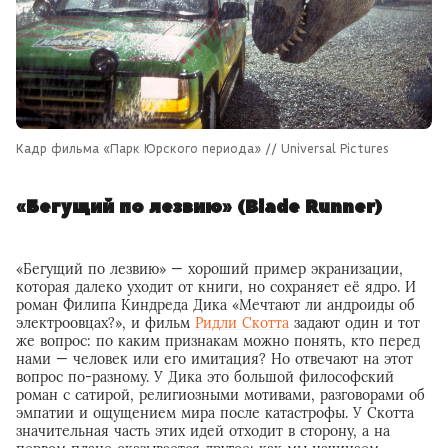
Кадр фильма «Парк Юрского периода» // Universal Pictures
«Бегущий по лезвию» (Blade Runner)
«Бегущий по лезвию» — хороший пример экранизации,
которая далеко уходит от книги, но сохраняет её ядро. И
роман Филипа Киндреда Дика «Мечтают ли андроиды об
электроовцах?», и фильм
Ридли Скотта
задают один и тот
же вопрос: по каким признакам можно понять, кто перед
нами — человек или его имитация? Но отвечают на этот
вопрос по-разному. У Дика это большой философский
роман с сатирой, религиозными мотивами, разговорами об
эмпатии и ощущением мира после катастрофы. У Скотта
значительная часть этих идей отходит в сторону, а на