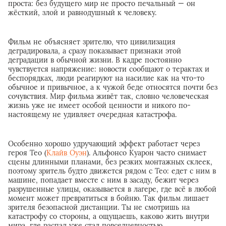
проста: без будущего мир не просто печальный — он
жёсткий, злой и равнодушный к человеку.
Фильм не объясняет зрителю, что цивилизация
деградировала, а сразу показывает признаки этой
деградации в обычной жизни. В кадре постоянно
чувствуется напряжение: новости сообщают о терактах и
беспорядках, люди реагируют на насилие как на что-то
обычное и привычное, а к чужой беде относятся почти без
сочувствия. Мир фильма живёт так, словно человеческая
жизнь уже не имеет особой ценности и никого по-
настоящему не удивляет очередная катастрофа.
Особенно хорошо удручающий эффект работает через
героя Тео (
Клайв Оуэн
). Альфонсо Куарон часто снимает
сцены длинными планами, без резких монтажных склеек,
поэтому зритель будто движется рядом с Тео: едет с ним в
машине, попадает вместе с ним в засаду, бежит через
разрушенные улицы, оказывается в лагере, где всё в любой
момент может превратиться в бойню. Так фильм лишает
зрителя безопасной дистанции. Ты не смотришь на
катастрофу со стороны, а ощущаешь, каково жить внутри
мира, где распад уже стал повседневностью.