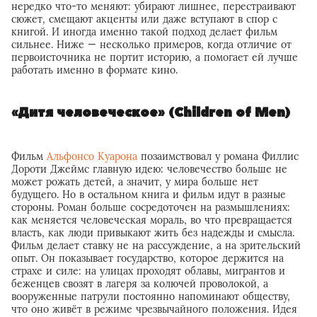
нередко что-то меняют: убирают лишнее, перестраивают
сюжет, смещают акценты или даже вступают в спор с
книгой. И иногда именно такой подход делает фильм
сильнее. Ниже — несколько примеров, когда отличие от
первоисточника не портит историю, а помогает ей лучше
работать именно в формате кино.
«Дитя человеческое» (Children of Men)
Фильм
Альфонсо Куарона
позаимствовал у романа Филлис
Дороти Джеймс главную идею: человечество больше не
может рожать детей, а значит, у мира больше нет
будущего. Но в остальном книга и фильм идут в разные
стороны. Роман больше сосредоточен на размышлениях:
как меняется человеческая мораль, во что превращается
власть, как люди привыкают жить без надежды и смысла.
Фильм делает ставку не на рассуждение, а на зрительский
опыт. Он показывает государство, которое держится на
страхе и силе: на улицах проходят облавы, мигрантов и
беженцев свозят в лагеря за колючей проволокой, а
вооруженные патрули постоянно напоминают обществу,
что оно живёт в режиме чрезвычайного положения. Идея