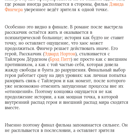
где роман иногда расползается в стороны, фильм
Дэвида
Финчера
увереннее ведёт зрителя к одной точке.
Особенно это видно в финале. В романе после выстрела
рассказчик остаётся жить и оказывается в
психиатрической больнице; история как будто не ставит
точку, но оставляет ощущение, что хаос может
продолжиться. Финчер решает действовать иначе. Его
герой, Рассказчик (
Эдвард Нортон
), сталкивается с
Тайлером Дёрденом (
Брэд Питт
) не просто как с внешним
противником, а как с той частью себя, которая довела
жажду свободы и бунта до разрушения. Финальный выбор
героя работает сразу на двух уровнях: как личная попытка
разорвать связь с Тайлером и как момент, после которого
уже невозможно отменить запущенные процессы вне их
«отношений». Поэтому концовка ощущается не как
продолжение истории, а как мощная точка, в которой
внутренний распад героя и внешний распад мира сходятся
вместе.
Именно поэтому финал фильма запоминается сильнее. Он
не расплывается в послесловии, а оставляет зрителя