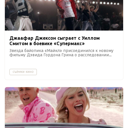
Джаафар Джексон сыграет с Уиллом
Смитом в боевике «Супермакс»
Звезда байопика «Майкл» присоединился к новому
фильму Дэвида Гордона Грина о расследовании
убийства в тюрьме строгого режима.
съёмки кино