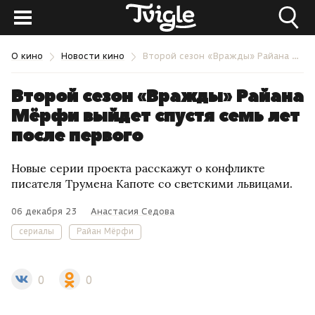
О кино
Новости кино
Второй сезон «Вражды» Райана Мёрфи выйдет спустя семь лет после первого
Второй сезон «Вражды» Райана
Мёрфи выйдет спустя семь лет
после первого
Новые серии проекта расскажут о конфликте
писателя Трумена Капоте со светскими львицами.
06 декабря 23
Анастасия Седова
сериалы
Райан Мёрфи
0
0