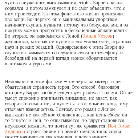
чужого неудачного высказывания, чтобы Барри сначала
сорвался, а потом замкнулся и не смог объяснить, что с
ним происходит. На этом фоне в его жизни происходит
две вещи. Во-первых, он с маниакальным упорством
начинает скупать пудинги, потому что бонусные мили за
покупку можно превратить в бесконечные авиаперелеты.
Во-вторых, он знакомится с Леной (
Эмили Уотсон
) —
женщиной, которая не пугается его угловатости, странных
пауз и резких реакций. Одновременно с этим Барри по
глупости связывается со службой секса по телефону, и
безобидный на первый взгляд звонок оборачивается
шантажом и угрозами.
Неловкость в этом фильме — не черта характера и не
обаятельная странность героя. Это способ, благодаря
которому Барри вообще существует рядом с людьми. Он не
умеет спокойно принимать внимание, не знает, как
говорить о симпатии, и пугается в тот момент, когда ему
отвечают взаимностью. Поэтому его роман с Леной
выглядит не как лёгкое сближение, а как цепь сбоев: он
то тянется к ней, то отшатывается, то вдруг становится
неуклюже нежным, то почти тут же срывается.
Пол Томас
Андерсон
строит фильм на резких сменах тона: сцена
может начинаться как комедия, а через минуту