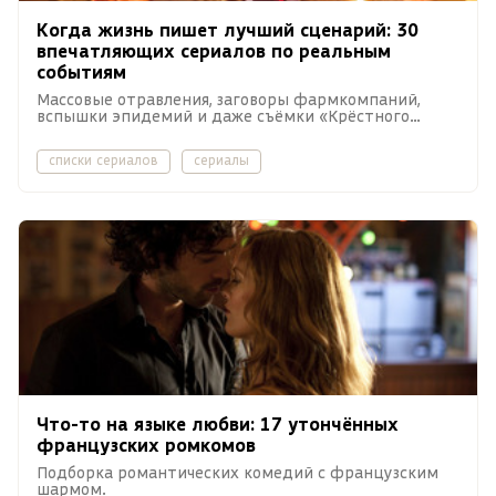
Когда жизнь пишет лучший сценарий: 30
впечатляющих сериалов по реальным
событиям
Массовые отравления, заговоры фармкомпаний,
вспышки эпидемий и даже съёмки «Крёстного
отца» — всё это (и даже больше) в нашей подборке.
списки сериалов
сериалы
Что-то на языке любви: 17 утончённых
французских ромкомов
Подборка романтических комедий с французским
шармом.