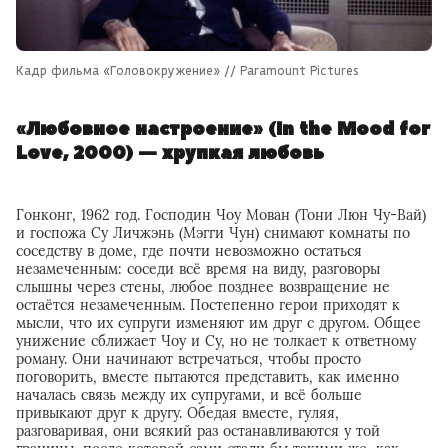
Кадр фильма «Головокружение» // Paramount Pictures
«Любовное настроение» (In the Mood for
Love, 2000) — хрупкая любовь
Гонконг, 1962 год. Господин Чоу Мован (Тони Люн Чу-Вай)
и госпожа Су Личжэнь (Мэгги Чун) снимают комнаты по
соседству в доме, где почти невозможно остаться
незамеченным: соседи всё время на виду, разговоры
слышны через стены, любое позднее возвращение не
остаётся незамеченным. Постепенно герои приходят к
мысли, что их супруги изменяют им друг с другом. Общее
унижение сближает Чоу и Су, но не толкает к ответному
роману. Они начинают встречаться, чтобы просто
поговорить, вместе пытаются представить, как именно
началась связь между их супругами, и всё больше
привыкают друг к другу. Обедая вместе, гуляя,
разговаривая, они всякий раз останавливаются у той