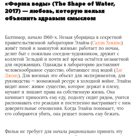
«Форма воды» (The Shape of Water,
2017) — любовь, которую нельзя
объяснить здравым смыслом
Балтимор, начало 1960-х. Немая уборщица в секретной
правительственной лаборатории Элайза (
Салли Хокинс
)
живёт тихой и замкнутой жизнью: работает по ночам,
делит быт с пожилым соседом-художником, дружит с
коллегой Зельдой и почти всё время остаётся незаметной
для окружающих. Однажды в лабораторию доставляют
человекообразное существо, обитающее под водой (
Даг
Джонс
). Для военных это объект для экспериментов, для
руководства — возможный ресурс в холодной войне. Элайза
видит иное: живое существо, которое держат в плену,
мучают и лишают права на собственную жизнь. Она
начинает приносить ему еду, подолгу сидит рядом, учится
распознавать его реакции и постепенно выстраивает с ним
доверительные отношения. Когда Элайза понимает, что
его собираются убить, она решает помочь ему бежать.
Фильм не требует для начала рационально принять эту