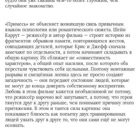
будто они уже связаны чем-то более глубоким, чем
случайное знакомство.
«Примесь» не объясняет возникшую связь привычным
языком психологии или романтического сюжета. Шейн
Каррут — режиссёр и автор фильма — строит историю из
фрагментов: обрывков памяти, повторяющихся жестов,
совпадающих деталей, которые Крис и Джефф сначала
замечают по отдельности, а потом начинают складывать в
общую картину. Их сближает не «совместимость
характеров», а общий опыт насилия, после которого оба
перестали чувствовать себя цельными. Поэтому монтажные
разрывы и смещённая логика здесь не просто создают
загадочность — они передают состояние людей, которые
не могут до конца доверять собственному восприятию.
Любовь в этом фильме кажется необъяснимой не потому,
что режиссёр нарочно всё запутывает, а потому, что герои
тянутся друг к другу раньше, чем понимают причину этого
притяжения. В этом и таится сила картины: она
показывает близость как попытку двух травмированных
людей узнать друг в друге то, что они сами ещё не могут
осознать.