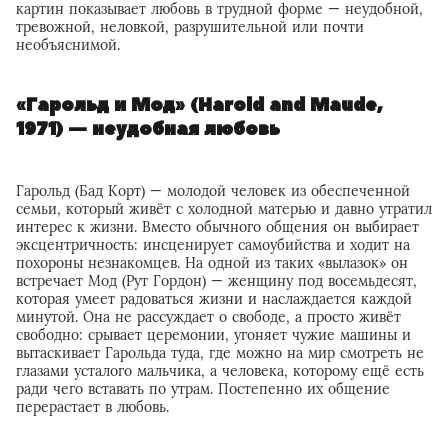
картин показывает любовь в трудной форме — неудобной,
тревожной, неловкой, разрушительной или почти
необъяснимой.
«Гарольд и Мод» (Harold and Maude,
1971) — неудобная любовь
Гарольд (Бад Корт) — молодой человек из обеспеченной
семьи, который живёт с холодной матерью и давно утратил
интерес к жизни. Вместо обычного общения он выбирает
эксцентричность: инсценирует самоубийства и ходит на
похороны незнакомцев. На одной из таких «вылазок» он
встречает Мод (Рут Гордон) — женщину под восемьдесят,
которая умеет радоваться жизни и наслаждается каждой
минутой. Она не рассуждает о свободе, а просто живёт
свободно: срывает церемонии, угоняет чужие машины и
вытаскивает Гарольда туда, где можно на мир смотреть не
глазами усталого мальчика, а человека, которому ещё есть
ради чего вставать по утрам. Постепенно их общение
перерастает в любовь.