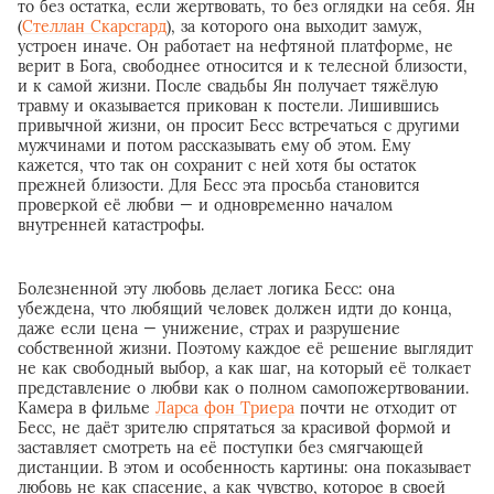
то без остатка, если жертвовать, то без оглядки на себя. Ян
(
Стеллан Скарсгард
), за которого она выходит замуж,
устроен иначе. Он работает на нефтяной платформе, не
верит в Бога, свободнее относится и к телесной близости,
и к самой жизни. После свадьбы Ян получает тяжёлую
травму и оказывается прикован к постели. Лишившись
привычной жизни, он просит Бесс встречаться с другими
мужчинами и потом рассказывать ему об этом. Ему
кажется, что так он сохранит с ней хотя бы остаток
прежней близости. Для Бесс эта просьба становится
проверкой её любви — и одновременно началом
внутренней катастрофы.
Болезненной эту любовь делает логика Бесс: она
убеждена, что любящий человек должен идти до конца,
даже если цена — унижение, страх и разрушение
собственной жизни. Поэтому каждое её решение выглядит
не как свободный выбор, а как шаг, на который её толкает
представление о любви как о полном самопожертвовании.
Камера в фильме
Ларса фон Триера
почти не отходит от
Бесс, не даёт зрителю спрятаться за красивой формой и
заставляет смотреть на её поступки без смягчающей
дистанции. В этом и особенность картины: она показывает
любовь не как спасение, а как чувство, которое в своей