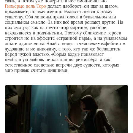
связь, а потом уже поверить в неё эмоционально.
Гильермо дель Торо
делает наоборот: он шаг за шагом
показывает, почему именно Элайза тянется к этому
существу. Оба лишены права голоса в буквальном или
социальном смысле. За них всё время решают другие. На
них смотрят как на нечто второсортное, удобное,
находящееся в подчинении. Поэтому сближение героев
строится не на эффекте «странной пары», а на узнаваемом
опыте одиночества. Элайза видит в человеке-амфибии не
чудовище и не диковину, а того, кто так же беззащитен
перед чужой властью. «Форма воды» показывает
необычную любовь не как каприз режиссёра, а как
естественное следствие встречи двух существ, которых
мир привык считать лишними.