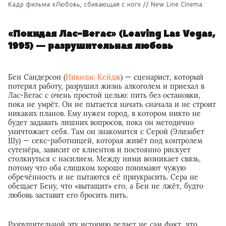
Кадр фильма «Любовь, сбивающая с ног» // New Line Cinema
«Покидая Лас-Вегас» (Leaving Las Vegas,
1995) — разрушительная любовь
Бен Сандерсон (
Николас Кейдж
) — сценарист, который
потерял работу, разрушил жизнь алкоголем и приехал в
Лас-Вегас с очень простой целью: пить без остановки,
пока не умрёт. Он не пытается начать сначала и не строит
никаких планов. Ему нужен город, в котором никто не
будет задавать лишних вопросов, пока он методично
уничтожает себя. Там он знакомится с Серой (Элизабет
Шу) — секс-работницей, которая живёт под контролем
сутенёра, зависит от клиентов и постоянно рискует
столкнуться с насилием. Между ними возникает связь,
потому что оба слишком хорошо понимают чужую
обречённость и не пытаются её приукрасить. Сера не
обещает Бену, что «вытащит» его, а Бен не лжёт, будто
любовь заставит его бросить пить.
Разрушительной эту историю делает не сам факт, что