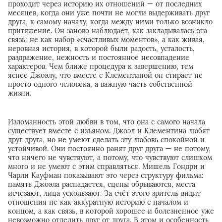
проходит через историю их отношений — от последних
месяцев, когда они уже почти не могли выдерживать друг
друга, к самому началу, когда между ними только возникло
притяжение. Он заново наблюдает, как закладывалась эта
связь: не как набор «счастливых моментов», а как живая,
неровная история, в которой были радость, усталость,
раздражение, нежность и постоянное несовпадение
характеров. Чем ближе процедура к завершению, тем
яснее Джоэлу, что вместе с Клементиной он стирает не
просто одного человека, а важную часть собственной
жизни.
Изломанность этой любви в том, что она с самого начала
существует вместе с изъяном. Джоэл и Клементина любят
друг друга, но не умеют сделать эту любовь спокойной и
устойчивой. Они постоянно ранят друг друга — не потому,
что ничего не чувствуют, а потому, что чувствуют слишком
много и не умеют с этим справляться. Мишель Гондри и
Чарли Кауфман показывают это через структуру фильма:
память Джоэла распадается, сцены обрываются, места
исчезают, лица ускользают. За счёт этого зритель видит
отношения не как аккуратную историю с началом и
концом, а как связь, в которой хорошее и болезненное уже
невозможно отделить друг от друга. В этом и особенность