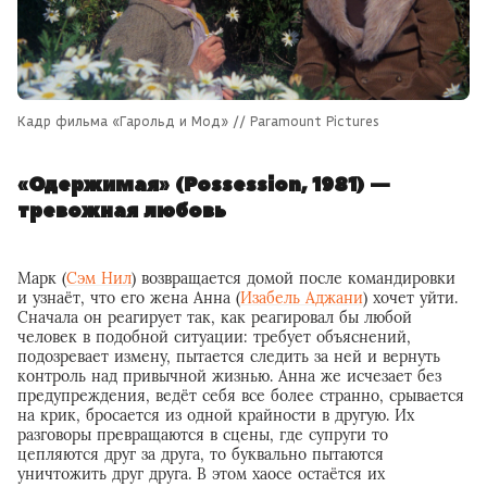
Кадр фильма «Гарольд и Мод» // Paramount Pictures
«Одержимая» (Possession, 1981) —
тревожная любовь
Марк (
Сэм Нил
) возвращается домой после командировки
и узнаёт, что его жена Анна (
Изабель Аджани
) хочет уйти.
Сначала он реагирует так, как реагировал бы любой
человек в подобной ситуации: требует объяснений,
подозревает измену, пытается следить за ней и вернуть
контроль над привычной жизнью. Анна же исчезает без
предупреждения, ведёт себя все более странно, срывается
на крик, бросается из одной крайности в другую. Их
разговоры превращаются в сцены, где супруги то
цепляются друг за друга, то буквально пытаются
уничтожить друг друга. В этом хаосе остаётся их