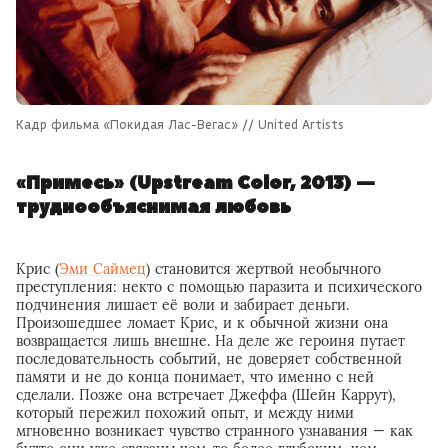
Кадр фильма «Покидая Лас-Вегас» // United Artists
«Примесь» (Upstream Color, 2013) —
труднообъяснимая любовь
Крис (
Эми Саймец
) становится жертвой необычного
преступления: некто с помощью паразита и психического
подчинения лишает её воли и забирает деньги.
Произошедшее ломает Крис, и к обычной жизни она
возвращается лишь внешне. На деле же героиня путает
последовательность событий, не доверяет собственной
памяти и не до конца понимает, что именно с ней
сделали. Позже она встречает Джеффа (Шейн Каррут),
который пережил похожий опыт, и между ними
мгновенно возникает чувство странного узнавания — как