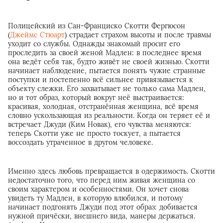
Полицейский из Сан-Франциско Скотти Фергюсон
(
Джеймс Стюарт
) страдает страхом высоты и после травмы
уходит со службы. Однажды знакомый просит его
проследить за своей женой Мадлен: в последнее время
она ведёт себя так, будто живёт не своей жизнью. Скотти
начинает наблюдение, пытается понять чужие странные
поступки и постепенно всё сильнее привязывается к
объекту слежки. Его захватывает не только сама Мадлен,
но и тот образ, который вокруг неё выстраивается:
красивая, холодная, отстранённая женщина, всё время
словно ускользающая из реальности. Когда он теряет её и
встречает Джуди (Ким Новак), его чувства меняются:
теперь Скотти уже не просто тоскует, а пытается
воссоздать утраченное в другом человеке.
Именно здесь любовь превращается в одержимость. Скотти
недостаточно того, что перед ним живая женщина со
своим характером и особенностями. Он хочет снова
увидеть ту Мадлен, в которую влюбился, и потому
начинает подгонять Джуди под этот образ: добивается
нужной причёски, внешнего вида, манеры держаться.