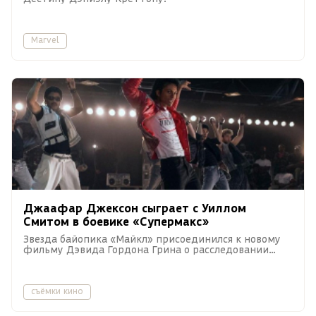
Marvel
Джаафар Джексон сыграет с Уиллом
Смитом в боевике «Супермакс»
Звезда байопика «Майкл» присоединился к новому
фильму Дэвида Гордона Грина о расследовании
убийства в тюрьме строгого режима.
съёмки кино