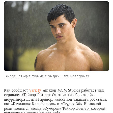
Тейлор Лотнер в фильме «Сумерки. Сага. Новолуние»
Как сообщает
Variety
, Amazon MGM Studios работает над
сериалом «Тейлор Лотнер: Охотник на оборотней»
шоураннера Дейзи Гарднер, известной такими проектами,
как «Блудливая Калифорния» и «Студия 30». В главной
роли появится звезда «Сумерек» Тейлор Лотнер, который
воплотит на экране самого себя.