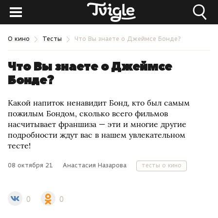
О кино
Тесты
Что Вы знаете о Джеймсе Бонде?
Что Вы знаете о Джеймсе
Бонде?
Какой напиток ненавидит Бонд, кто был самым
пожилым Бондом, сколько всего фильмов
насчитывает франшиза — эти и многие другие
подробности ждут вас в нашем увлекательном
тесте!
08 октября 21
Анастасия Назарова
тесты о кино
0
0