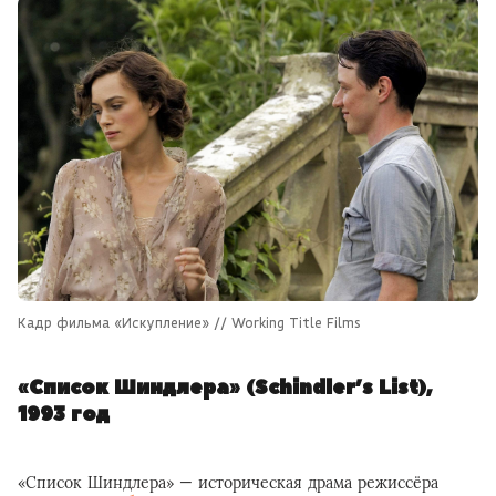
Кадр фильма «Искупление» // Working Title Films
«Список Шиндлера» (Schindler’s List),
1993 год
«Список Шиндлера» — историческая драма режиссёра