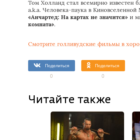
Том Холланд стал всемирно известен б
a.k.a. Человека-паука в Киновселенной 
«Анчартед: На картах не значится»
и м
комната»
.
Смотрите голливудские фильмы в хорош
Поделиться
Поделиться
0
0
Читайте также