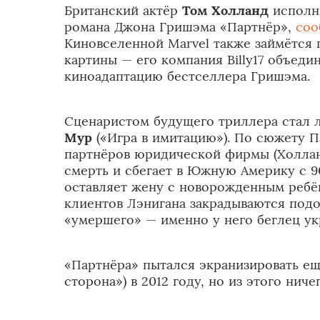
Британский актёр
Том Холланд
исполни
романа Джона Гришэма «Партнёр»,
соо
Киновселенной Marvel также займётся
картины — его компания Billy17 объедин
киноадаптацию бестселлера Гришэма.
Сценаристом будущего триллера стал 
Мур
(«Игра в имитацию»). По сюжету П
партнёров юридической фирмы (Холлан
смерть и сбегает в Южную Америку с 
оставляет жену с новорожденным ребён
клиентов Лэнигана закрадываются под
«умершего» — именно у него беглец ук
«Партнёра» пытался экранизировать е
сторона») в 2012 году, но из этого нич