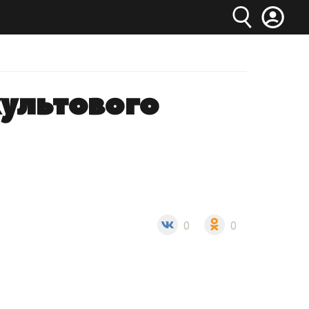
культового
0
0