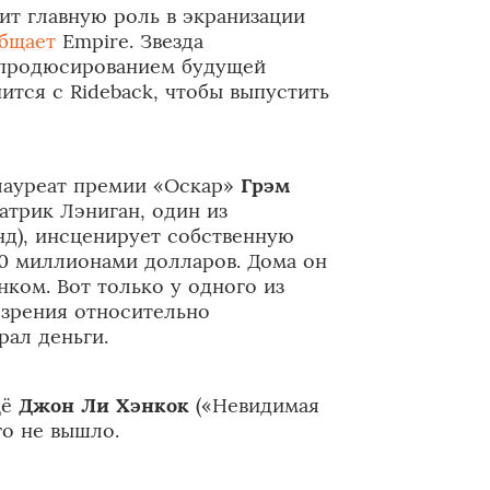
т главную роль в экранизации
бщает
Empire. Звезда
 продюсированием будущей
ится с Rideback, чтобы выпустить
лауреат премии «Оскар»
Грэм
атрик Лэниган, один из
д), инсценирует собственную
90 миллионами долларов. Дома он
ком. Вот только у одного из
озрения относительно
рал деньги.
щё
Джон Ли Хэнкок
(«Невидимая
его не вышло.