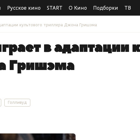
ы
Русское кино
START
О Кино
Подборки
ТВ
даптации культового триллера Джона Гришэма
грает в адаптации 
а Гришэма
Голливуд