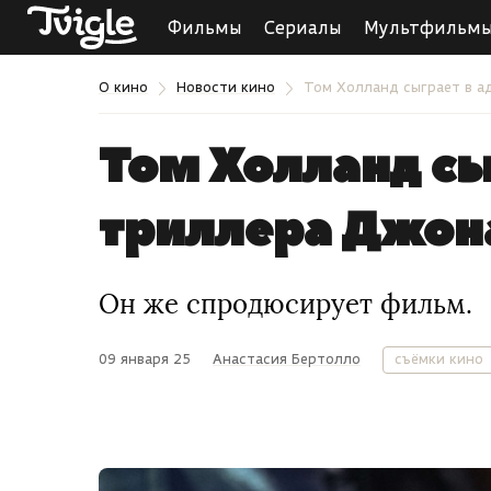
Фильмы
Сериалы
Мультфильм
О кино
Новости кино
Том Холланд сыграет в а
Том Холланд сы
триллера Джон
Он же спродюсирует фильм.
09 января 25
Анастасия Бертолло
съёмки кино