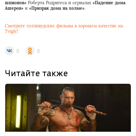
шпионов»
Роберта Родригеса и сериалах
«Падение дома
Ашеров»
и
«Призрак дома на холме»
.
Смотрите голливудские фильмы в хорошем качестве на
Tvigle!
0
0
Читайте также