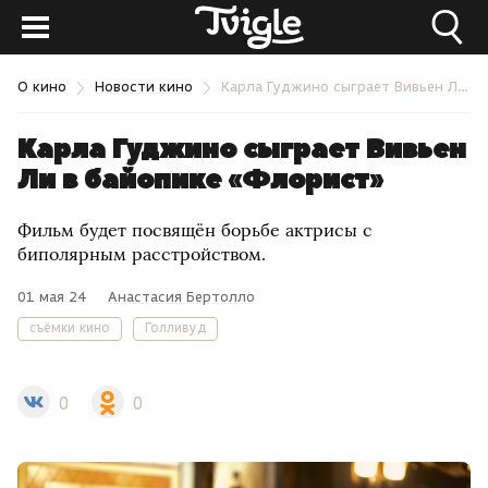
О кино
Новости кино
Карла Гуджино сыграет Вивьен Ли в байопике «Флорист»
Карла Гуджино сыграет Вивьен
Ли в байопике «Флорист»
Фильм будет посвящён борьбе актрисы с
биполярным расстройством.
01 мая 24
Анастасия Бертолло
съёмки кино
Голливуд
0
0