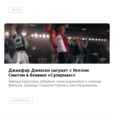
Marvel
Джаафар Джексон сыграет с Уиллом
Смитом в боевике «Супермакс»
Звезда байопика «Майкл» присоединился к новому
фильму Дэвида Гордона Грина о расследовании
убийства в тюрьме строгого режима.
съёмки кино