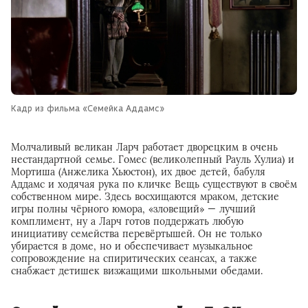
Кадр из фильма «Семейка Аддамс»
Молчаливый великан Ларч работает дворецким в очень
нестандартной семье. Гомес (великолепный Рауль Хулиа) и
Мортиша (Анжелика Хьюстон), их двое детей, бабуля
Аддамс и ходячая рука по кличке Вещь существуют в своём
собственном мире. Здесь восхищаются мраком, детские
игры полны чёрного юмора, «зловещий» — лучший
комплимент, ну а Ларч готов поддержать любую
инициативу семейства перевёртышей. Он не только
убирается в доме, но и обеспечивает музыкальное
сопровождение на спиритических сеансах, а также
снабжает детишек визжащими школьными обедами.