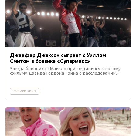
Джаафар Джексон сыграет с Уиллом
Смитом в боевике «Супермакс»
Звезда байопика «Майкл» присоединился к новому
фильму Дэвида Гордона Грина о расследовании
убийства в тюрьме строгого режима.
съёмки кино