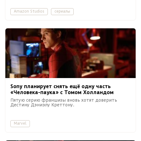
Amazon Studios
сериалы
Sony планирует снять ещё одну часть
«Человека-паука» с Томом Холландом
Пятую серию франшизы вновь хотят доверить
Дестину Дэниэлу Креттону.
Marvel