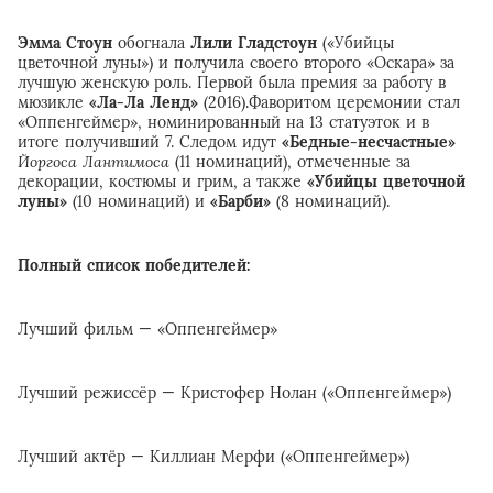
Эмма Стоун
обогнала
Лили Гладстоун
(«Убийцы
цветочной луны») и получила своего второго «Оскара» за
лучшую женскую роль. Первой была премия за работу в
мюзикле
«Ла-Ла Ленд»
(2016).Фаворитом церемонии стал
«Оппенгеймер», номинированный на 13 статуэток и в
итоге получивший 7. Следом идут
«Бедные-несчастные»
Йоргоса Лантимоса
(11 номинаций), отмеченные за
декорации, костюмы и грим, а также
«Убийцы цветочной
луны»
(10 номинаций) и
«Барби»
(8 номинаций).
Полный список победителей:
Лучший фильм — «Оппенгеймер»
Лучший режиссёр — Кристофер Нолан («Оппенгеймер»)
Лучший актёр — Киллиан Мерфи («Оппенгеймер»)