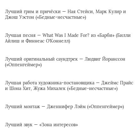
Лучший грим и причёски — Ная Стейси, Марк Кулир и
Джош Уэстон («Бедные-несчастные»)
Лучшая песня — What Was I Made For? из «Барби» (Билли
Айлиш и Финнеас О’Коннелл)
Лучший оригинальный саундтрек — Людвиг Йоранссон
(«Оппенгеймер»)
Лучшая работа художника-постановщика — Джеймс Прайс
и Шона Хит, Жужа Михалек («Бедные-несчастные»)
Лучший монтаж — Дженнифер Лэйм («Оппенгеймер»)
Лучший звук — «Зона интересов»