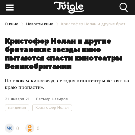
О кино
Новости кино
Кристофер Нолан и другие британские звезды кино пытаются спасти кинотеатры Великобритании
Кристофер Нолан и другие
британские звезды кино
пытаются спасти кинотеатры
Великобритании
По словам кинозвёзд, сегодня кинотеатры «стоят на
краю пропасти».
21 января 21
Ратмир Назиров
пандемия
Кристофер Нолан
0
0