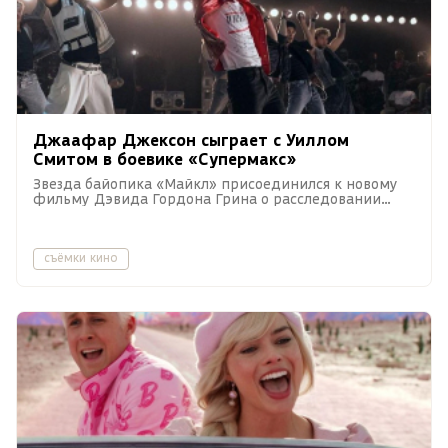
Джаафар Джексон сыграет с Уиллом
Смитом в боевике «Супермакс»
Звезда байопика «Майкл» присоединился к новому
фильму Дэвида Гордона Грина о расследовании
убийства в тюрьме строгого режима.
съёмки кино