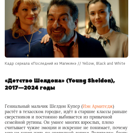
Кадр сериала «Последний из Магикян» // Yellow, Black and White
«Детство Шелдона» (Young Sheldon),
2017—2024 годы
Гениальный мальчик Шелдон Купер (
Иэн Армитедж
)
растёт в техасском городке, идёт в старшие классы раньше
сверстников и постоянно выбивается из привычной
семейной рутины. Он умнее многих взрослых, плохо
считывает чужие эмоции и искренне не понимает, почему
мир не хочет жить по очевидной логике. Родителям, брату