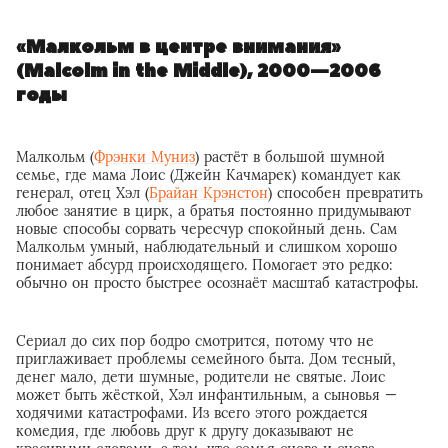
«Малкольм в центре внимания»
(Malcolm in the Middle), 2000—2006
годы
Малкольм (
Фрэнки Муниз
) растёт в большой шумной
семье, где мама Лоис (Джейн Качмарек) командует как
генерал, отец Хэл (
Брайан Крэнстон
) способен превратить
любое занятие в цирк, а братья постоянно придумывают
новые способы сорвать чересчур спокойный день. Сам
Малкольм умный, наблюдательный и слишком хорошо
понимает абсурд происходящего. Помогает это редко:
обычно он просто быстрее осознаёт масштаб катастрофы.
Сериал до сих пор бодро смотрится, потому что не
приглаживает проблемы семейного быта. Дом тесный,
денег мало, дети шумные, родители не святые. Лоис
может быть жёсткой, Хэл инфантильным, а сыновья —
ходячими катастрофами. Из всего этого рождается
комедия, где любовь друг к другу доказывают не