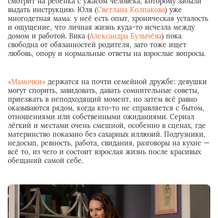
смотрит на ребёнка с ужасом человека, которому забыли
выдать инструкцию. Юля (
Светлана Колпакова
) уже
многодетная мама: у неё есть опыт, хроническая усталость
и ощущение, что личная жизнь куда-то исчезла между
домом и работой. Вика (
Александра Булычёва
) пока
свободна от обязанностей родителя, зато тоже ищет
любовь, опору и нормальные ответы на взрослые вопросы.
«Мамочки»
держатся на почти семейной дружбе: девушки
могут спорить, завидовать, давать сомнительные советы,
приезжать в неподходящий момент, но затем всё равно
оказываются рядом, когда кто-то не справляется с бытом,
отношениями или собственными ожиданиями. Сериал
лёгкий и местами очень смешной, особенно в сценах, где
материнство показано без сахарных иллюзий. Подгузники,
недосып, ревность, работа, свидания, разговоры на кухне —
всё то, из чего и состоит взрослая жизнь после красивых
обещаний самой себе.