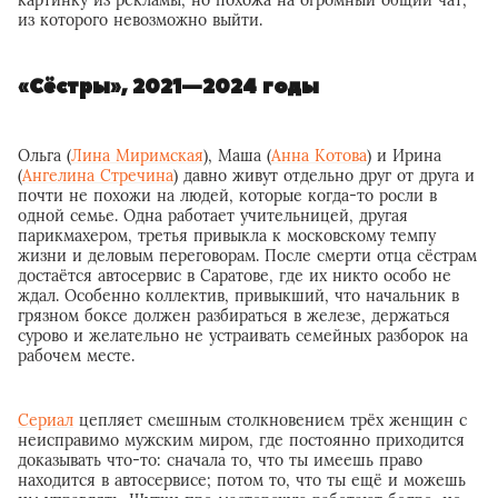
картинку из рекламы, но похожа на огромный общий чат,
из которого невозможно выйти.
«Сёстры», 2021—2024 годы
Ольга (
Лина Миримская
), Маша (
Анна Котова
) и Ирина
(
Ангелина Стречина
) давно живут отдельно друг от друга и
почти не похожи на людей, которые когда-то росли в
одной семье. Одна работает учительницей, другая
парикмахером, третья привыкла к московскому темпу
жизни и деловым переговорам. После смерти отца сёстрам
достаётся автосервис в Саратове, где их никто особо не
ждал. Особенно коллектив, привыкший, что начальник в
грязном боксе должен разбираться в железе, держаться
сурово и желательно не устраивать семейных разборок на
рабочем месте.
Сериал
цепляет смешным столкновением трёх женщин с
неисправимо мужским миром, где постоянно приходится
доказывать что-то: сначала то, что ты имеешь право
находится в автосервисе; потом то, что ты ещё и можешь