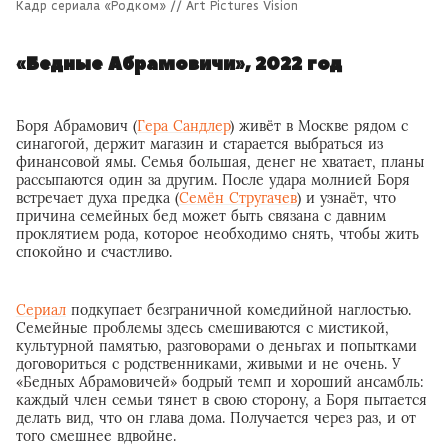
Кадр сериала «Родком» // Art Pictures Vision
«Бедные Абрамовичи», 2022 год
Боря Абрамович (
Гера Сандлер
) живёт в Москве рядом с
синагогой, держит магазин и старается выбраться из
финансовой ямы. Семья большая, денег не хватает, планы
рассыпаются один за другим. После удара молнией Боря
встречает духа предка (
Семён Стругачев
) и узнаёт, что
причина семейных бед может быть связана с давним
проклятием рода, которое необходимо снять, чтобы жить
спокойно и счастливо.
Сериал
подкупает безграничной комедийной наглостью.
Семейные проблемы здесь смешиваются с мистикой,
культурной памятью, разговорами о деньгах и попытками
договориться с родственниками, живыми и не очень. У
«Бедных Абрамовичей» бодрый темп и хороший ансамбль:
каждый член семьи тянет в свою сторону, а Боря пытается
делать вид, что он глава дома. Получается через раз, и от
того смешнее вдвойне.