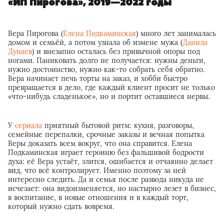
«ИП Пирогова», 2019—2022 годы
Вера Пирогова (
Елена Подкаминская
) много лет занималась
домом и семьёй, а потом узнала об измене мужа (
Данила
Дунаев
) и внезапно осталась без привычной опоры под
ногами. Паниковать долго не получается: нужны деньги,
нужно достоинство, нужно как-то собрать себя обратно.
Вера начинает печь торты на заказ, и хобби быстро
превращается в дело, где каждый клиент просит не только
«что-нибудь сладенькое», но и портит оставшиеся нервы.
У
сериала
приятный бытовой ритм: кухня, разговоры,
семейные перепалки, срочные заказы и вечная попытка
Веры доказать всем вокруг, что она справится. Елена
Подкаминская играет героиню без фальшивой бодрости
духа: её Вера устаёт, злится, ошибается и отчаянно делает
вид, что всё контролирует. Именно поэтому за ней
интересно следить. Да и семья после развода никуда не
исчезает: она видоизменяется, но настырно лезет в бизнес,
в воспитание, в новые отношения и в каждый торт,
который нужно сдать вовремя.