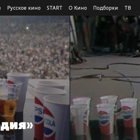
ы
Русское кино
START
О Кино
Подборки
ТВ
одия»