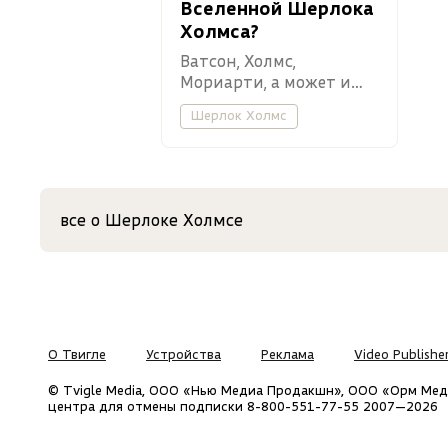
Вселенной Шерлока
Холмса?
Ватсон, Холмс,
Мориарти, а может и
вовсе Ирен Адлер?
Шерлок Холмс
все о Шерлоке Холмсе
О Твигле
Устройства
Реклама
Video Publishe
© Tvigle Media, ООО «Нью Медиа Продакшн», ООО «Орм Мед
центра для отмены подписки 8-800-551-77-55
2007—2026