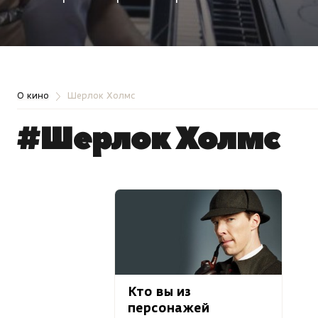
О кино
Шерлок Холмс
#Шерлок Холмс
Кто вы из
персонажей