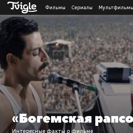
Фильмы
Сериалы
Мультфильм
«Богемская рапс
Интересные факты о фильме