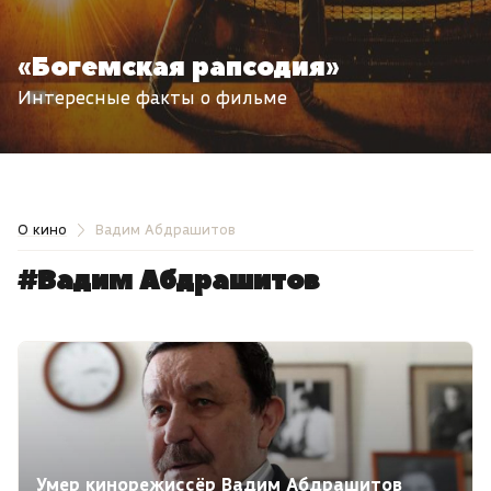
«Богемская рапсодия»
Интересные факты о фильме
О кино
Вадим Абдрашитов
#Вадим Абдрашитов
Умер кинорежиссёр Вадим Абдрашитов