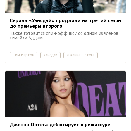
Сериал «Уэнсдэй» продлили на третий сезон
до премьеры второго
Также готовится спин-офф шоу об одном из членов
семейки Аддамс.
Тим Бёртон
Уэнсдэй
Дженна Ортега
Дженна Ортега дебютирует в режиссуре