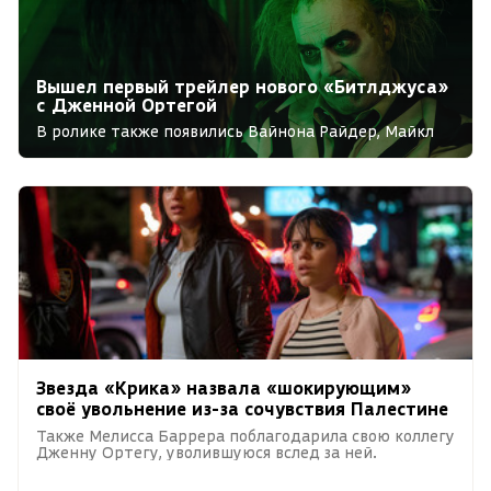
Вышел первый трейлер нового «Битлджуса»
с Дженной Ортегой
В ролике также появились Вайнона Райдер, Майкл
Китон и Моника Беллуччи.
Звезда «Крика» назвала «шокирующим»
своё увольнение из-за сочувствия Палестине
Также Мелисса Баррера поблагодарила свою коллегу
Дженну Ортегу, уволившуюся вслед за ней.