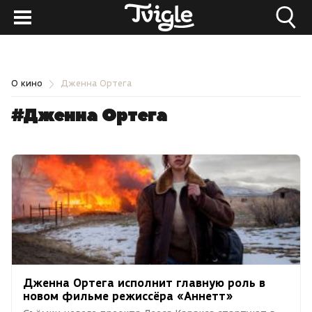
О кино
Дженна Ортега
#Дженна Ортега
Дженна Ортега исполнит главную роль в
новом фильме режиссёра «Аннетт»