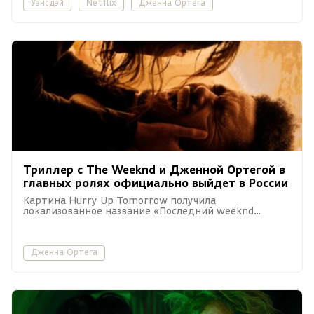
Уэнсдэй
Netflix
Дженна Ортега
Триллер с The Weeknd и Дженной Ортегой в
главных ролях официально выйдет в России
Картина Hurry Up Tomorrow получила
локализованное название «Последний weeknd
завтра».
Дженна Ортега