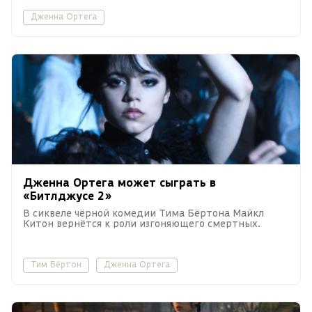
Дженна Ортега
Дженна Ортега может сыграть в
«Битлджусе 2»
В сиквеле чёрной комедии Тима Бёртона Майкл
Китон вернётся к роли изгоняющего смертных.
Тим Бёртон
Дженна Ортега