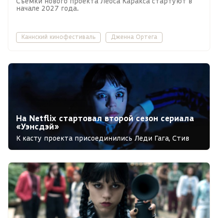
Съёмки нового проекта Леоса Каракса стартуют в
начале 2027 года.
Каннский кинофестиваль
Дженна Ортега
На Netflix стартовал второй сезон сериала
«Уэнсдэй»
К касту проекта присоединились Леди Гага, Стив
Бушеми и Билли Пайпер.