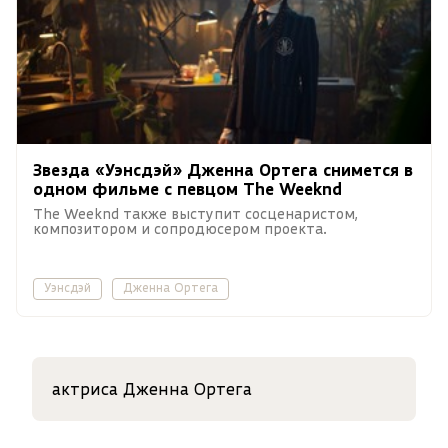
Звезда «Уэнсдэй» Дженна Ортега снимется в
одном фильме с певцом The Weeknd
The Weeknd также выступит сосценаристом,
композитором и сопродюсером проекта.
Уэнсдэй
Дженна Ортега
актриса Дженна Ортега