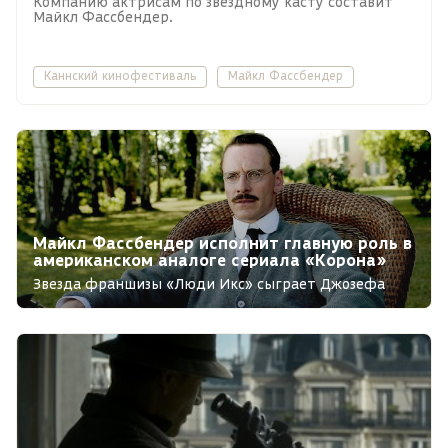
Компанию актрисам по звёздному касту составит
Майкл Фассбендер.
Каннский кинофестиваль
Майкл Фассбендер
Майкл Фассбендер исполнит главную роль в
американском аналоге сериала «Корона»
Звезда франшизы «Люди Икс» сыграет Джозефа
Кеннеди-старшего в новом проекте Netflix.