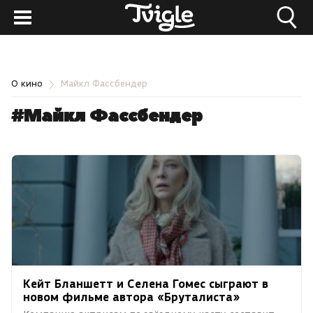
О кино
Майкл Фассбендер
#Майкл Фассбендер
Кейт Бланшетт и Селена Гомес сыграют в
новом фильме автора «Бруталиста»