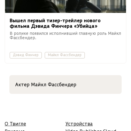
Вышел первый тизер-трейлер нового
фильма Дэвида Финчера «Убийца»
В ролике появился исполнивший главную роль Майкл
Фассбендер.
Дэвид Финчер
Майкл Фассбендер
Актер Майкл Фассбендер
О Твигле
Устройства