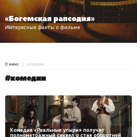
«Богемская рапсодия»
Интересные факты о фильме
О кино
комедии
#комедии
Комедия «Реальные упыри» получит
полнометражный сиквел о стае оборотней