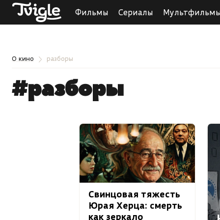
Фильмы
Сериалы
Мультфильм
О кино
разборы
#разборы
Свинцовая тяжесть
Юрая Херца: смерть
как зеркало