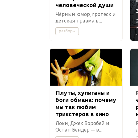
человеческой души
Чёрный юмор, гротеск и
детская травма в
фильмах самого
разборы
необычного режиссёра
Чехословакии 1970-х.
Плуты, хулиганы и
боги обмана: почему
мы так любим
трикстеров в кино
Локи, Джек Воробей и
Остап Бендер — в
материале Tvigle.