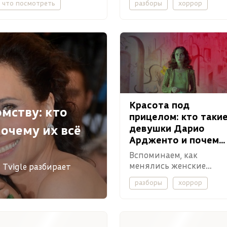
что посмотреть
разборы
хоррор
друг к другу по самой
разборы
невероятной причине.
Красота под
мству: кто
прицелом: кто таки
девушки Дарио
очему их всё
Ардженто и почему
за них страшно
Вспоминаем, как
менялись женские
Tvigle разбирает
образы в творениях
.
разборы
хоррор
короля джалло.