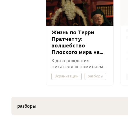
Жизнь по Терри
Пратчетту:
волшебство
Плоского мира на
экране
К дню рождения
писателя вспоминаем
лучшие (и не очень)
Экранизации
разборы
экранизации его
произведений.
разборы