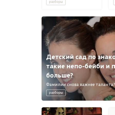
разборы
Детский сад по знако
такие непо-бейби и п
больше?
Фамилии снова важнее таланта? 
феномен непотизма в мире кино
разборы