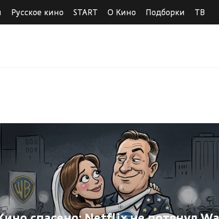
ы
Русское кино
START
О Кино
Подборки
ТВ
Кино спасено: Netflix не потянул Wa