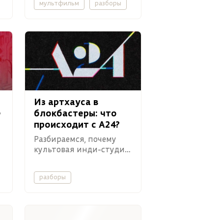
мультфильм
разборы
тролли спасали мир от
природных
катаклизмов.
Из артхауса в
е
блокбастеры: что
происходит с A24?
Разбираемся, почему
культовая инди-студия
подалась в массовое
кинопроизводство.
разборы