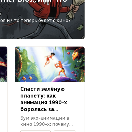
ов и что теперь будет с кино?
Спасти зелёную
планету: как
анимация 1990-х
боролась за
экологию
Бум эко-анимации в
кино 1990-х: почему
супергерои, феи и