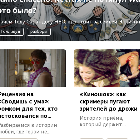
это было?
Зачем Теду Сарандосу HBO, кто стоит за семьёй Эллисон
Разбираемся.
Голливуд
разборы
Рецензия на
«Киношок»: как
«Сводишь с ума»:
скримеры пугают
ромком для тех, кто
зрителей до дрожи
истосковался по
История приёма,
старой доброй
который держит
Разбираемся в истории
романтике
зрителя в напряжении
любви, где герои не
уже почти век.
могут прикоснуться