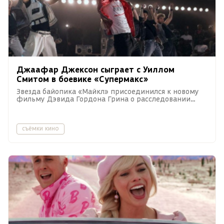
Джаафар Джексон сыграет с Уиллом
Смитом в боевике «Супермакс»
Звезда байопика «Майкл» присоединился к новому
фильму Дэвида Гордона Грина о расследовании
убийства в тюрьме строгого режима.
съёмки кино