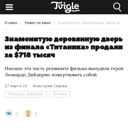
О кино
Новости кино
Знаменитую деревянную дверь из финала «Титаника» продали за $718 тысяч
Знаменитую деревянную дверь
из финала «Титаника» продали
за $718 тысяч
Именно эта часть реквизита фильма вынудила героя
Леонардо ДиКаприо пожертвовать собой.
27 марта 24
Анастасия Седова
Леонардо ДиКаприо
Титаник
0
0