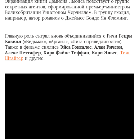
Экранизация книги Дэмиена Льюиса повествует о группе
секретных агентов, сформированной премьер-министром
Великобритании Уинстоном Черчиллем. В группу входил,
например, автор романов о Джеймсе Бонде Ян Флеминг.
Главную роль сыграл вновь объединившийся с Ричи
Генри
Кавилл
(«Ведьмак», «Аргайл», «Лига справедливости»).
Также в фильме снялись
Эйса Гонсалес
,
Алан Ричсон
,
Алекс Петтифер
,
Хиро Файнс Тиффин
,
Кэри Элвес
,
Тиль
Швайгер
и другие.