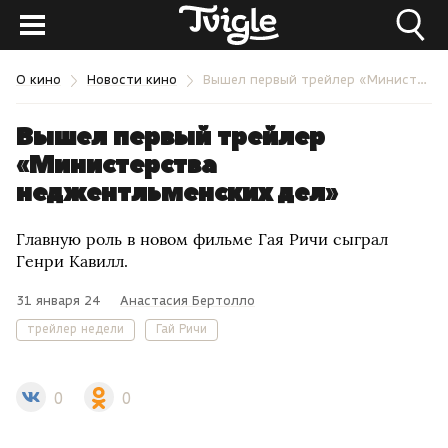
О кино
Новости кино
Вышел первый трейлер «Министерства неджентльменских дел»
Вышел первый трейлер
«Министерства
неджентльменских дел»
Главную роль в новом фильме Гая Ричи сыграл
Генри Кавилл.
31 января 24
Анастасия Бертолло
трейлер недели
Гай Ричи
0
0