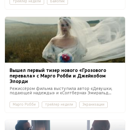
трейлер недели
Байопик
Вышел первый тизер нового «Грозового
перевала» с Марго Робби и Джейкобом
Элорди
Режиссёром фильма выступила автор «Девушки,
подающей надежды» и «Солтберна» Эмиральд
Феннел.
Марго Робби
трейлер недели
Экранизации