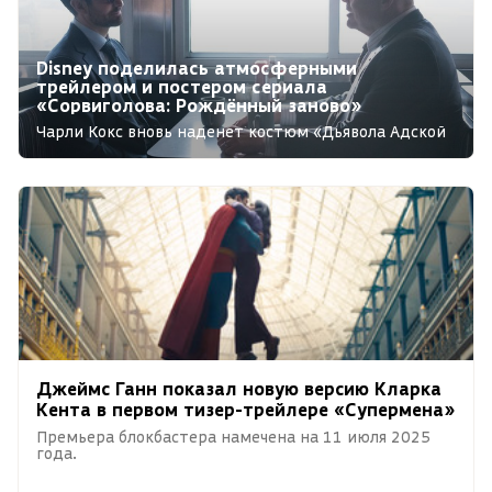
Disney поделилась атмосферными
трейлером и постером сериала
«Сорвиголова: Рождённый заново»
Чарли Кокс вновь наденет костюм «Дьявола Адской
кухни» спустя 8 лет.
Джеймс Ганн показал новую версию Кларка
Кента в первом тизер-трейлере «Супермена»
Премьера блокбастера намечена на 11 июля 2025
года.