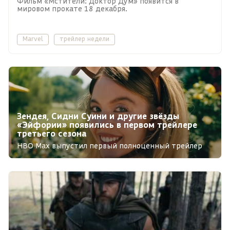
Фильм «Мстители: Доктор Дум» появится в
мировом прокате 18 декабря.
Marvel
трейлер недели
Зендея, Сидни Суини и другие звёзды
«Эйфории» появились в первом трейлере
третьего сезона
HBO Max выпустил первый полноценный трейлер
продолжения хитового шоу Сэма Левинсона.