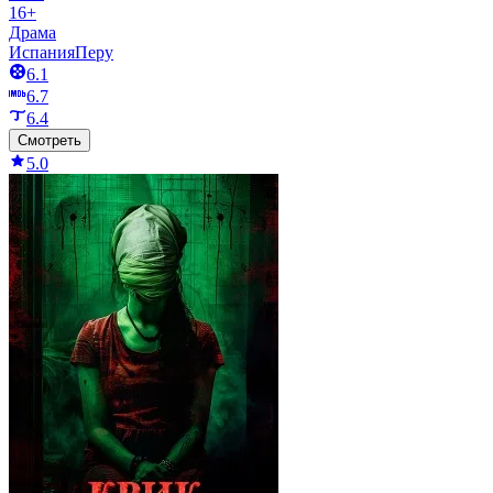
16+
Драма
Испания
Перу
6.1
6.7
6.4
Смотреть
5.0