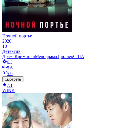
Ночной портье
2020
18+
Детектив
Драма
Криминал
Мелодрама
Триллер
США
6.3
5.6
5.9
Смотреть
7.1
WINK