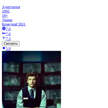
Адаптация
2002
18+
Драма
Комедия
США
7.0
7.6
7.3
Смотреть
5.9