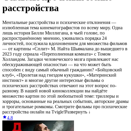
расстройства
Ментальные расстройства и психические отклонения —
излюбленная тема кинематографистов по всему миру. Одна
лишь история Билли Миллигана, в чьей голове, по
распространённому мнению, уживались порядка 24
личностей, послужила вдохновением для множества фильмов
— от картины «Сплит» М. Найта Шьямалана до вышедшего в
2023 году сериала «Переполненная комната» с Томом
Холландом. Загадки человеческого мозга привлекают нас
обескураживающей опасностью — на что может быть
способен с виду самый обычный гражданин? «Бойцовский
клуб», «Пролетая над гнездом кукушки», «Материнский
инстинкт» и многие другие интересные фильмы о
психических расстройствах отвечают на этот вопрос по-
разному. В нашей новой киноколлекции вы найдёте
множество картин по этой любопытной теме: триллеры и
хорроры, основанные на реальных событиях, авторские драмы
и трогательные ромкомы. Смотрите фильмы про психические
расстройства онлайн на Tvigle!
Развернуть ↓
4.8