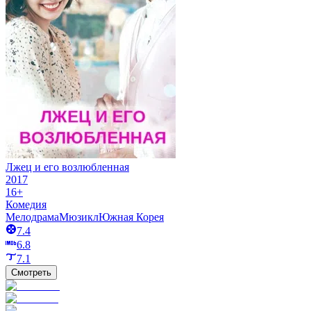
Лжец и его возлюбленная
2017
16+
Комедия
Мелодрама
Мюзикл
Южная Корея
7.4
6.8
7.1
Смотреть