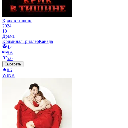
Крик в тишине
2024
18+
Драма
Криминал
Триллер
Канада
4.4
5.6
5.0
Смотреть
8.2
WINK