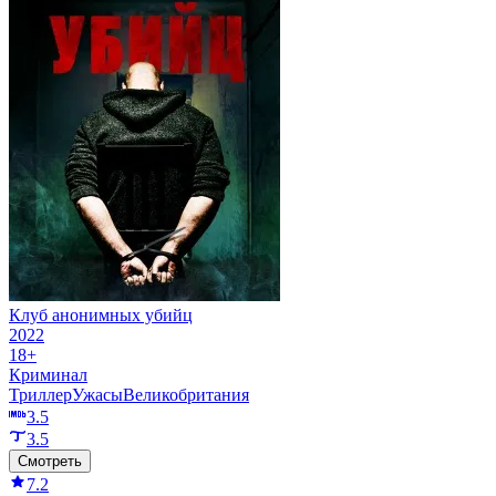
Клуб анонимных убийц
2022
18+
Криминал
Триллер
Ужасы
Великобритания
3.5
3.5
Смотреть
7.2