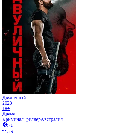
Двуличный
2023
18+
Драма
Криминал
Триллер
Австралия
5.6
3.9