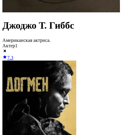
Джоджо Т. Гиббс
Американская актриса.
Актер
1
7.3