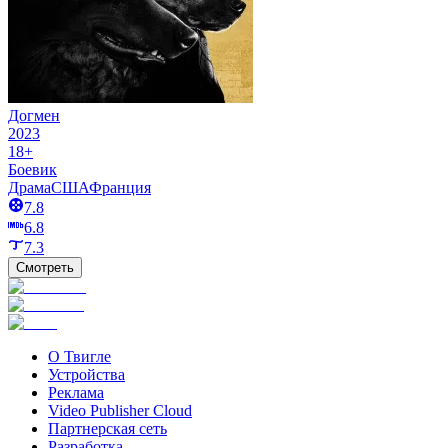
Догмен
2023
18+
Боевик
Драма
США
Франция
7.8
6.8
7.3
Смотреть
О Твигле
Устройства
Реклама
Video Publisher Cloud
Партнерская сеть
Разработка