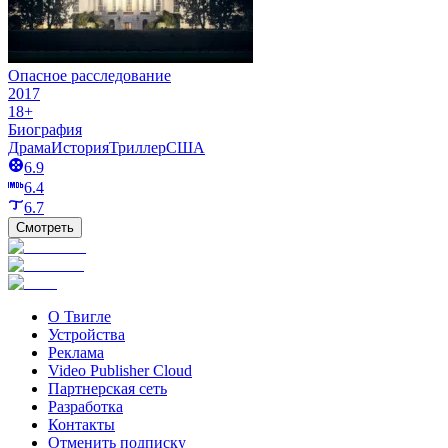
Опасное расследование
2017
18+
Биография
Драма
История
Триллер
США
6.9
6.4
6.7
Смотреть
О Твигле
Устройства
Реклама
Video Publisher Cloud
Партнерская сеть
Разработка
Контакты
Отменить подписку