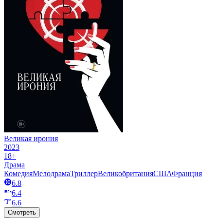
Великая ирония
2023
18+
Драма
Комедия
Мелодрама
Триллер
Великобритания
США
Франция
6.8
6.4
6.6
Смотреть