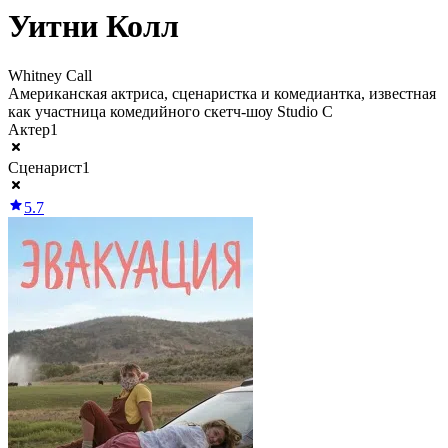
Уитни Колл
Whitney Call
Американская актриса, сценаристка и комедиантка, известная
как участница комедийного скетч-шоу Studio C
Актер
1
Сценарист
1
5.7