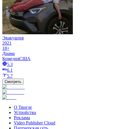
Эвакуация
2021
18+
Драма
Комедия
США
5.3
6.1
5.7
Смотреть
О Твигле
Устройства
Реклама
Video Publisher Cloud
Партнерская сеть