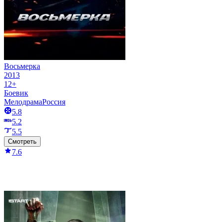
Восьмерка
2013
12+
Боевик
Мелодрама
Россия
5.8
5.2
5.5
Смотреть
7.6