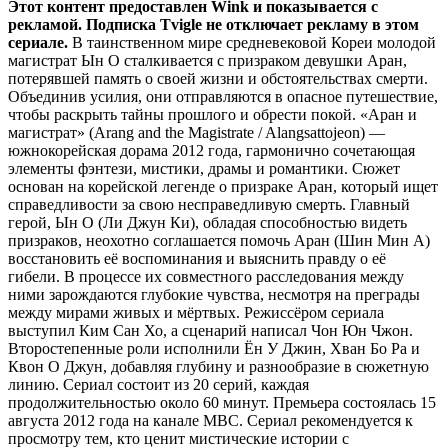
Этот контент предоставлен Wink и показывается с
рекламой. Подписка Tvigle не отключает рекламу в этом
сериале.
В таинственном мире средневековой Кореи молодой
магистрат Ын О сталкивается с призраком девушки Аран,
потерявшей память о своей жизни и обстоятельствах смерти.
Объединив усилия, они отправляются в опасное путешествие,
чтобы раскрыть тайны прошлого и обрести покой. «Аран и
магистрат» (Arang and the Magistrate / Alangsattojeon) —
южнокорейская дорама 2012 года, гармонично сочетающая
элементы фэнтези, мистики, драмы и романтики. Сюжет
основан на корейской легенде о призраке Аран, который ищет
справедливости за свою несправедливую смерть. Главный
герой, Ын О (Ли Джун Ки), обладая способностью видеть
призраков, неохотно соглашается помочь Аран (Шин Мин А)
восстановить её воспоминания и выяснить правду о её
гибели. В процессе их совместного расследования между
ними зарождаются глубокие чувства, несмотря на преграды
между мирами живых и мёртвых. Режиссёром сериала
выступил Ким Сан Хо, а сценарий написал Чон Юн Чжон.
Второстепенные роли исполнили Ён У Джин, Хван Бо Ра и
Квон О Джун, добавляя глубину и разнообразие в сюжетную
линию. Сериал состоит из 20 серий, каждая
продолжительностью около 60 минут. Премьера состоялась 15
августа 2012 года на канале MBC. Сериал рекомендуется к
просмотру тем, кто ценит мистические истории с