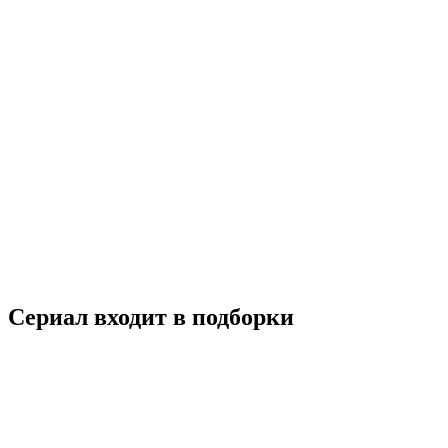
Зомби-детектив
2020
18+
Детектив
Комедия
Фэнтези
Южная Корея
7.5
Смотреть
Сериал входит в подборки