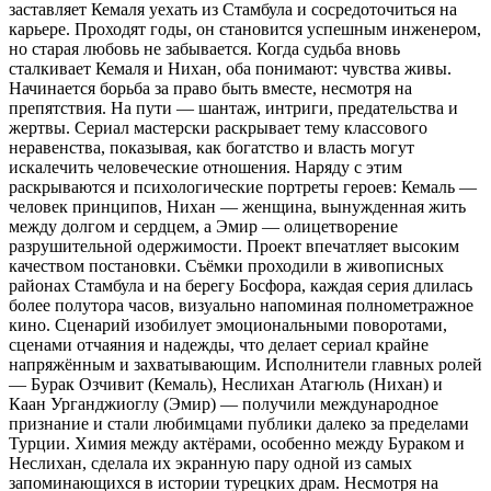
заставляет Кемаля уехать из Стамбула и сосредоточиться на
карьере. Проходят годы, он становится успешным инженером,
но старая любовь не забывается. Когда судьба вновь
сталкивает Кемаля и Нихан, оба понимают: чувства живы.
Начинается борьба за право быть вместе, несмотря на
препятствия. На пути — шантаж, интриги, предательства и
жертвы. Сериал мастерски раскрывает тему классового
неравенства, показывая, как богатство и власть могут
искалечить человеческие отношения. Наряду с этим
раскрываются и психологические портреты героев: Кемаль —
человек принципов, Нихан — женщина, вынужденная жить
между долгом и сердцем, а Эмир — олицетворение
разрушительной одержимости. Проект впечатляет высоким
качеством постановки. Съёмки проходили в живописных
районах Стамбула и на берегу Босфора, каждая серия длилась
более полутора часов, визуально напоминая полнометражное
кино. Сценарий изобилует эмоциональными поворотами,
сценами отчаяния и надежды, что делает сериал крайне
напряжённым и захватывающим. Исполнители главных ролей
— Бурак Озчивит (Кемаль), Неслихан Атагюль (Нихан) и
Каан Урганджиоглу (Эмир) — получили международное
признание и стали любимцами публики далеко за пределами
Турции. Химия между актёрами, особенно между Бураком и
Неслихан, сделала их экранную пару одной из самых
запоминающихся в истории турецких драм. Несмотря на