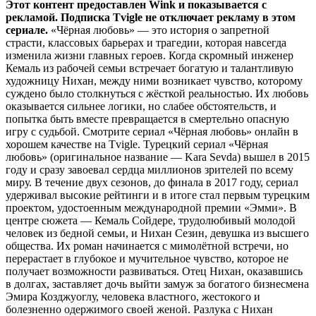
Этот контент предоставлен Wink и показывается с
рекламой. Подписка Tvigle не отключает рекламу в этом
сериале.
«Чёрная любовь» — это история о запретной
страсти, классовых барьерах и трагедии, которая навсегда
изменила жизни главных героев. Когда скромный инженер
Кемаль из рабочей семьи встречает богатую и талантливую
художницу Нихан, между ними возникает чувство, которому
суждено было столкнуться с жёсткой реальностью. Их любовь
оказывается сильнее логики, но слабее обстоятельств, и
попытка быть вместе превращается в смертельно опасную
игру с судьбой. Смотрите сериал «Чёрная любовь» онлайн в
хорошем качестве на Tvigle. Турецкий сериал «Чёрная
любовь» (оригинальное название — Kara Sevda) вышел в 2015
году и сразу завоевал сердца миллионов зрителей по всему
миру. В течение двух сезонов, до финала в 2017 году, сериал
удерживал высокие рейтинги и в итоге стал первым турецким
проектом, удостоенным международной премии «Эмми». В
центре сюжета — Кемаль Сойдере, трудолюбивый молодой
человек из бедной семьи, и Нихан Сезин, девушка из высшего
общества. Их роман начинается с мимолётной встречи, но
перерастает в глубокое и мучительное чувство, которое не
получает возможности развиваться. Отец Нихан, оказавшись
в долгах, заставляет дочь выйти замуж за богатого бизнесмена
Эмира Козджуоглу, человека властного, жестокого и
болезненно одержимого своей женой. Разлука с Нихан