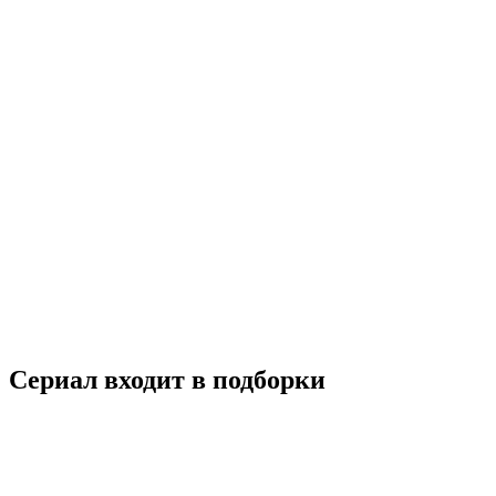
Без памяти
2021
12+
Комедия
Мелодрама
Россия
7.1
Смотреть
Сериал входит в подборки