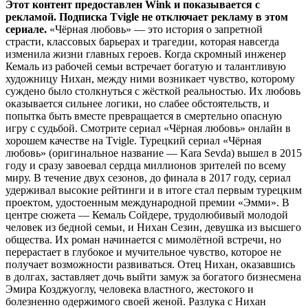
Этот контент предоставлен Wink и показывается с
рекламой. Подписка Tvigle не отключает рекламу в этом
сериале.
«Чёрная любовь» — это история о запретной
страсти, классовых барьерах и трагедии, которая навсегда
изменила жизни главных героев. Когда скромный инженер
Кемаль из рабочей семьи встречает богатую и талантливую
художницу Нихан, между ними возникает чувство, которому
суждено было столкнуться с жёсткой реальностью. Их любовь
оказывается сильнее логики, но слабее обстоятельств, и
попытка быть вместе превращается в смертельно опасную
игру с судьбой. Смотрите сериал «Чёрная любовь» онлайн в
хорошем качестве на Tvigle. Турецкий сериал «Чёрная
любовь» (оригинальное название — Kara Sevda) вышел в 2015
году и сразу завоевал сердца миллионов зрителей по всему
миру. В течение двух сезонов, до финала в 2017 году, сериал
удерживал высокие рейтинги и в итоге стал первым турецким
проектом, удостоенным международной премии «Эмми». В
центре сюжета — Кемаль Сойдере, трудолюбивый молодой
человек из бедной семьи, и Нихан Сезин, девушка из высшего
общества. Их роман начинается с мимолётной встречи, но
перерастает в глубокое и мучительное чувство, которое не
получает возможности развиваться. Отец Нихан, оказавшись
в долгах, заставляет дочь выйти замуж за богатого бизнесмена
Эмира Козджуоглу, человека властного, жестокого и
болезненно одержимого своей женой. Разлука с Нихан