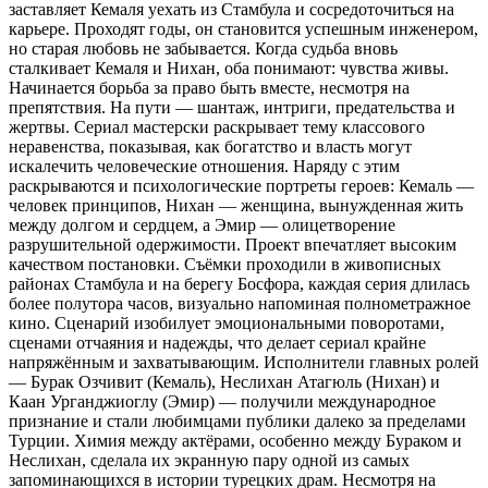
заставляет Кемаля уехать из Стамбула и сосредоточиться на
карьере. Проходят годы, он становится успешным инженером,
но старая любовь не забывается. Когда судьба вновь
сталкивает Кемаля и Нихан, оба понимают: чувства живы.
Начинается борьба за право быть вместе, несмотря на
препятствия. На пути — шантаж, интриги, предательства и
жертвы. Сериал мастерски раскрывает тему классового
неравенства, показывая, как богатство и власть могут
искалечить человеческие отношения. Наряду с этим
раскрываются и психологические портреты героев: Кемаль —
человек принципов, Нихан — женщина, вынужденная жить
между долгом и сердцем, а Эмир — олицетворение
разрушительной одержимости. Проект впечатляет высоким
качеством постановки. Съёмки проходили в живописных
районах Стамбула и на берегу Босфора, каждая серия длилась
более полутора часов, визуально напоминая полнометражное
кино. Сценарий изобилует эмоциональными поворотами,
сценами отчаяния и надежды, что делает сериал крайне
напряжённым и захватывающим. Исполнители главных ролей
— Бурак Озчивит (Кемаль), Неслихан Атагюль (Нихан) и
Каан Урганджиоглу (Эмир) — получили международное
признание и стали любимцами публики далеко за пределами
Турции. Химия между актёрами, особенно между Бураком и
Неслихан, сделала их экранную пару одной из самых
запоминающихся в истории турецких драм. Несмотря на