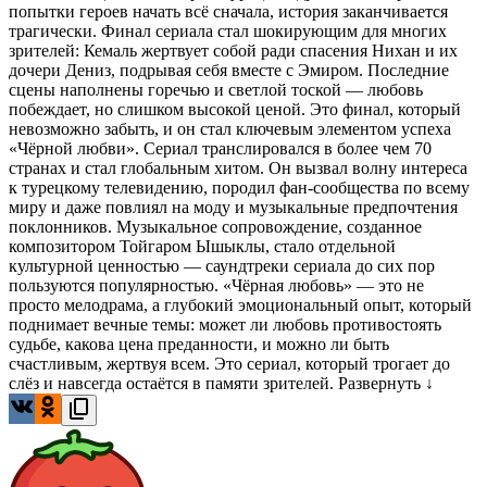
попытки героев начать всё сначала, история заканчивается
трагически. Финал сериала стал шокирующим для многих
зрителей: Кемаль жертвует собой ради спасения Нихан и их
дочери Дениз, подрывая себя вместе с Эмиром. Последние
сцены наполнены горечью и светлой тоской — любовь
побеждает, но слишком высокой ценой. Это финал, который
невозможно забыть, и он стал ключевым элементом успеха
«Чёрной любви». Сериал транслировался в более чем 70
странах и стал глобальным хитом. Он вызвал волну интереса
к турецкому телевидению, породил фан-сообщества по всему
миру и даже повлиял на моду и музыкальные предпочтения
поклонников. Музыкальное сопровождение, созданное
композитором Тойгаром Ышыклы, стало отдельной
культурной ценностью — саундтреки сериала до сих пор
пользуются популярностью. «Чёрная любовь» — это не
просто мелодрама, а глубокий эмоциональный опыт, который
поднимает вечные темы: может ли любовь противостоять
судьбе, какова цена преданности, и можно ли быть
счастливым, жертвуя всем. Это сериал, который трогает до
слёз и навсегда остаётся в памяти зрителей.
Развернуть ↓