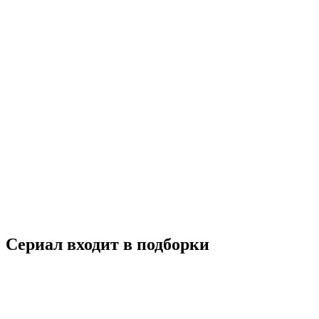
Я приду, когда будет хорошая погода
2020
16+
Мелодрама
Южная Корея
7.7
Смотреть
Сериал входит в подборки