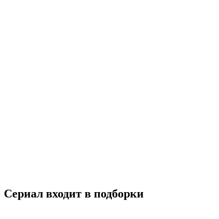
Черная жемчужина
2017
18+
Драма
Турция
7.6
Смотреть
Сериал входит в подборки