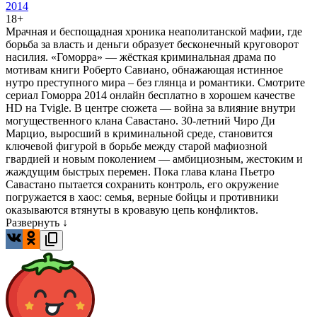
2014
18+
Мрачная и беспощадная хроника неаполитанской мафии, где
борьба за власть и деньги образует бесконечный круговорот
насилия. «Гоморра» — жёсткая криминальная драма по
мотивам книги Роберто Савиано, обнажающая истинное
нутро преступного мира – без глянца и романтики. Смотрите
сериал Гоморра 2014 онлайн бесплатно в хорошем качестве
HD на Tvigle. В центре сюжета — война за влияние внутри
могущественного клана Савастано. 30-летний Чиро Ди
Марцио, выросший в криминальной среде, становится
ключевой фигурой в борьбе между старой мафиозной
гвардией и новым поколением — амбициозным, жестоким и
жаждущим быстрых перемен. Пока глава клана Пьетро
Савастано пытается сохранить контроль, его окружение
погружается в хаос: семья, верные бойцы и противники
оказываются втянуты в кровавую цепь конфликтов.
Развернуть ↓