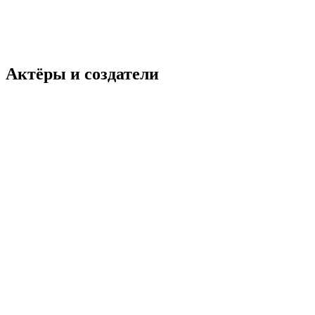
Боевик
Приключения
Фантастика
Индия
5.9
Смотреть
Актёры и создатели