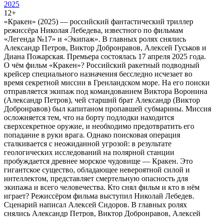
2025
12+
«Кракен» (2025) — российский фантастический триллер
режиссёра Николая Лебедева, известного по фильмам
«Легенда №17» и «Экипаж». В главных ролях снялись
Александр Петров, Виктор Добронравов, Алексей Гуськов и
Диана Пожарская. Премьера состоялась 17 апреля 2025 года.
О чём фильм «Кракен»? Российский ракетный подводный
крейсер специального назначения бесследно исчезает во
время секретной миссии в Гренландском море. На его поиски
отправляется экипаж под командованием Виктора Воронина
(Александр Петров), чей старший брат Александр (Виктор
Добронравов) был капитаном пропавшей субмарины. Миссия
осложняется тем, что на борту подлодки находится
сверхсекретное оружие, и необходимо предотвратить его
попадание в руки врага. Однако поисковая операция
сталкивается с неожиданной угрозой: в результате
геологических исследований на полярной станции
пробуждается древнее морское чудовище — Кракен. Это
гигантское существо, обладающее невероятной силой и
интеллектом, представляет смертельную опасность для
экипажа и всего человечества. Кто снял фильм и кто в нём
играет? Режиссёром фильма выступил Николай Лебедев.
Сценарий написал Алексей Сидоров. В главных ролях
снялись Александр Петров, Виктор Добронравов, Алексей