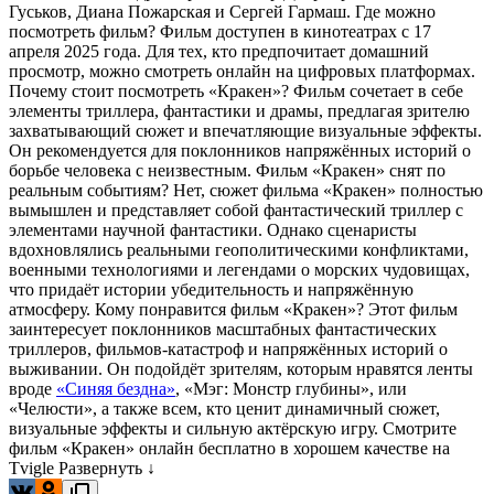
Гуськов, Диана Пожарская и Сергей Гармаш. Где можно
посмотреть фильм? Фильм доступен в кинотеатрах с 17
апреля 2025 года. Для тех, кто предпочитает домашний
просмотр, можно смотреть онлайн на цифровых платформах.
Почему стоит посмотреть «Кракен»? Фильм сочетает в себе
элементы триллера, фантастики и драмы, предлагая зрителю
захватывающий сюжет и впечатляющие визуальные эффекты.
Он рекомендуется для поклонников напряжённых историй о
борьбе человека с неизвестным. Фильм «Кракен» снят по
реальным событиям? Нет, сюжет фильма «Кракен» полностью
вымышлен и представляет собой фантастический триллер с
элементами научной фантастики. Однако сценаристы
вдохновлялись реальными геополитическими конфликтами,
военными технологиями и легендами о морских чудовищах,
что придаёт истории убедительность и напряжённую
атмосферу. Кому понравится фильм «Кракен»? Этот фильм
заинтересует поклонников масштабных фантастических
триллеров, фильмов-катастроф и напряжённых историй о
выживании. Он подойдёт зрителям, которым нравятся ленты
вроде
«Синяя бездна»
, «Мэг: Монстр глубины», или
«Челюсти», а также всем, кто ценит динамичный сюжет,
визуальные эффекты и сильную актёрскую игру. Смотрите
фильм «Кракен» онлайн бесплатно в хорошем качестве на
Tvigle
Развернуть ↓