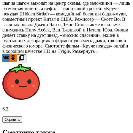
шаг за шагом выходят на центр схемы, где заложники — лишь
разменная монета, а нефть — настоящий трофей. «Круче
некуда» (Hidden Strike) — комедийный боевик и бадди-муви,
совместный проект Китая и США. Режиссёр — Скотт Во. В
главных ролях: Джеки Чан и Джон Сина, также в фильме
снимались Пилу Асбек, Ван Чжэньвэй и Натали Юра. Фильм
делает ставку на дуэт звёзд, «миссию спасения», экшен в
пустынных декорациях и фирменную смесь драки, трюков и
физического юмора. Смотрите фильм «Круче некуда» онлайн
в хорошем качестве HD на Tvigle.
Развернуть ↓
6.2
Оценить
Смотрите также