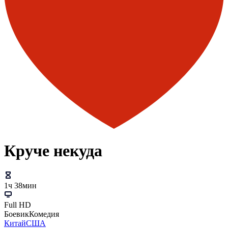
Круче некуда
1ч 38мин
Full HD
Боевик
Комедия
Китай
США