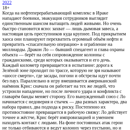
2022
18+
Когда на нефтеперерабатывающий комплекс в Ираке
нападают боевики, эвакуация сотрудников выглядит
единственным шансом вытащить людей живыми. Но очень
быстро становится ясно: захват — лишь дымовая завеса, а
настоящая цель преступников куда крупнее. Под прикрытием
хаоса они планируют перехватить огромный объём нефти и
превратить «спасательную операцию» в ограбление на
миллиарды. Дракон Ло — бывший спецагент и глава охраны
объекта — берёт на себя сопровождение колонны с
гражданскими, среди которых оказывается и его дочь.
Каждый километр превращается в испытание: дорога к
Зелёной зоне проходит по трассе, которую не зря называют
«шоссе смерти», где засады, погони и обстрелы идут почти
без пауз. Параллельно в игру вмешивается американский
наёмник Крис: сначала он работает на тех же людей, что
устроили нападение, но после личного удара и конфликта с
главарём банды меняет сторону. Его вынужденный союз с Ло
начинается с недоверия и стычек — два разных характера, два
набора правил, два подхода к риску. Постепенно их
противостояние превращается в рабочую связку: Ло действует
точнее и жёстче, Крис берёт импровизацией и умением
находить контакт с людьми. На фоне постоянных атак герои
не только отбиваются и ведут колонну через пустыню, но и