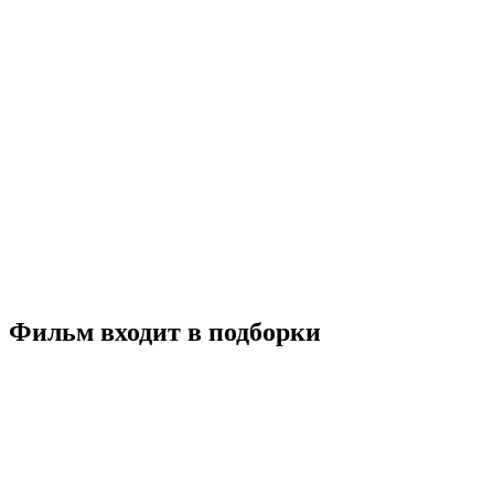
Украсть Рафаэля
2021
18+
Комедия
Италия
6.4
Смотреть
Фильм входит в подборки