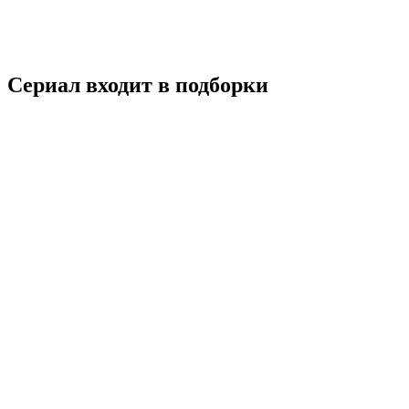
Мелодрама
Южная Корея
8.1
Смотреть
Сериал входит в подборки