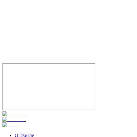
Болливуд: Величайшая история любви
2011
12+
Документальный
Мюзикл
Индия
6.2
Смотреть
О Твигле