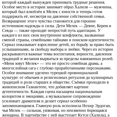
которой каждый вынужден принимать трудные решения.
Особое место в истории занимает образ Халиля — мужчины,
который был влюблён в Мелек с юности и теперь готов
поддержать её, несмотря на давление собственной семьи.
Возвращение этого чувства становится для героини
источником надежды и силы. Дети Мелек — Девне, Керем и
Севда — также проходят непростой путь адаптации. У
каждого из них свои внутренние конфликты, вызванные
сменой страны, семейными тайнами и поиском идентичности.
Сериал показывает взросление детей, их борьбу за право быть
услышанными, за свободу выбора и любви. Через их истории
раскрываются важные темы воспитания, верности, давления
традиций и желания вырваться за пределы навязанных ролей.
«Меня зовут Мелек» — это не просто семейная драма, а
многослойная сага с глубоко проработанными персонажами.
Особое внимание уделено турецкой провинциальной
культуре: от обычаев и религиозных ритуалов до кулинарных
традиций и роли старших в обществе. Съёмки проходили в
живописном Газиантепе, что добавляет картине
аутентичности. Каждая сцена насыщена национальным
колоритом и эмоциями, а музыкальное сопровождение
усиливает драматизм и делает сериал особенно
запоминающимся. Главную роль исполнила Нехир Эрдоган,
чья Мелек — сильная, уязвимая, но неизменно борющаяся
женщина. В партнёрстве с ней выступает Кутси (Халиль), а