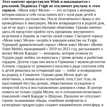
Этот контент предоставлен Wink и показывается с
рекламой. Подписка Tvigle не отключает рекламу в этом
сериале.
«Меня зовут Мелек» — это история о женщине,
которая нашла в себе силы начать всё с нуля ради детей и
собственного достоинства. После болезненного брака и лет,
проведённых в эмиграции, Мелек возвращается в родной дом,
где её не ждут с распростёртыми объятиями. Однако именно
здесь ей предстоит пройти путь прощения, внутреннего
исцеления и борьбы за счастье своей семьи. Смотрите сериал
«Меня зовут Мелек» онлайн в хорошем качестве на Tvigle.
Турецкий драматический сериал «Меня зовут Мелек» (Benim
Adım Melek), выходивший с 2019 по 2021 год, рассказывает о
жизни Мелек Карадаг — женщины, которая уезжала из
Турции ради любви, но вернулась с тремя детьми и разбитым
сердцем. Долгие годы она жила в Германии с мужем-деспотом
Алпаем, страдала от домашнего насилия и ради спасения себя
и детей решилась на отчаянный шаг — побег и возвращение
на родину, в Газиантеп. Однако дома Мелек ждёт не
облегчение, а новая волна испытаний: отец Сеит Али, не
простивший бегства дочери, общественное осуждение и
непростой путь к восстановлению доверия в семье. В центре
сюжета не только судьба Мелек, но и отношения нескольких
поколений семей Карадаг и Ширхан. Прошлое не отпускает
героев: незажившие обиды, семейные конфликты и
культурные предрассудки создают напряжённую атмосферу, в