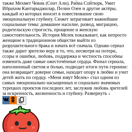
также Мехмет Чевик (Сеит Али), Рабиа Сойтюрк, Умит
Ибрахим Кантарыджилар, Пелин Озен и другие актёры,
каждый из которых вносит в повествование свою
эмоциональную глубину. Сюжет затрагивает важнейшие
социальные темы: домашнее насилие, развод, миграцию,
родительскую строгость, прощение и женскую
самостоятельность. История Мелек показывает, как непросто
женщине в традиционном обществе выйти из
разрушительного брака и начать всё сначала. Однако сериал
также дарит зрителю веру в то, что, несмотря на потери,
ссоры и ошибки, любовь, поддержка и честность способны
изменить даже самые ожесточённые сердца. Финал сериала,
наполненный светом и болью, подводит итоги пути героини:
она возвращает доверие семьи, находит опору в любви и учит
детей жить по сердцу. «Меня зовут Мелек» стал одним из
самых эмоционально насыщенных и социально значимых
турецких проектов последних лет, заслужив любовь зрителей
за искренность, жизненность и глубину.
Развернуть ↓