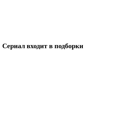
Пара по соседству
2023
18+
Драма
Триллер
Великобритания
6.2
Смотреть
Сериал входит в подборки