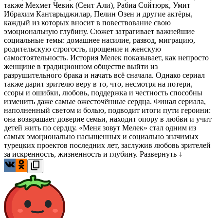
также Мехмет Чевик (Сеит Али), Рабиа Сойтюрк, Умит
Ибрахим Кантарыджилар, Пелин Озен и другие актёры,
каждый из которых вносит в повествование свою
эмоциональную глубину. Сюжет затрагивает важнейшие
социальные темы: домашнее насилие, развод, миграцию,
родительскую строгость, прощение и женскую
самостоятельность. История Мелек показывает, как непросто
женщине в традиционном обществе выйти из
разрушительного брака и начать всё сначала. Однако сериал
также дарит зрителю веру в то, что, несмотря на потери,
ссоры и ошибки, любовь, поддержка и честность способны
изменить даже самые ожесточённые сердца. Финал сериала,
наполненный светом и болью, подводит итоги пути героини:
она возвращает доверие семьи, находит опору в любви и учит
детей жить по сердцу. «Меня зовут Мелек» стал одним из
самых эмоционально насыщенных и социально значимых
турецких проектов последних лет, заслужив любовь зрителей
за искренность, жизненность и глубину.
Развернуть ↓