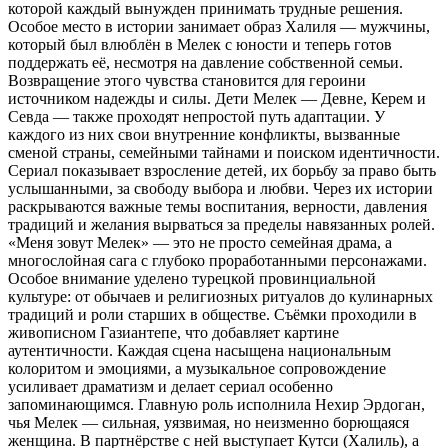
которой каждый вынужден принимать трудные решения.
Особое место в истории занимает образ Халиля — мужчины,
который был влюблён в Мелек с юности и теперь готов
поддержать её, несмотря на давление собственной семьи.
Возвращение этого чувства становится для героини
источником надежды и силы. Дети Мелек — Девне, Керем и
Севда — также проходят непростой путь адаптации. У
каждого из них свои внутренние конфликты, вызванные
сменой страны, семейными тайнами и поиском идентичности.
Сериал показывает взросление детей, их борьбу за право быть
услышанными, за свободу выбора и любви. Через их истории
раскрываются важные темы воспитания, верности, давления
традиций и желания вырваться за пределы навязанных ролей.
«Меня зовут Мелек» — это не просто семейная драма, а
многослойная сага с глубоко проработанными персонажами.
Особое внимание уделено турецкой провинциальной
культуре: от обычаев и религиозных ритуалов до кулинарных
традиций и роли старших в обществе. Съёмки проходили в
живописном Газиантепе, что добавляет картине
аутентичности. Каждая сцена насыщена национальным
колоритом и эмоциями, а музыкальное сопровождение
усиливает драматизм и делает сериал особенно
запоминающимся. Главную роль исполнила Нехир Эрдоган,
чья Мелек — сильная, уязвимая, но неизменно борющаяся
женщина. В партнёрстве с ней выступает Кутси (Халиль), а