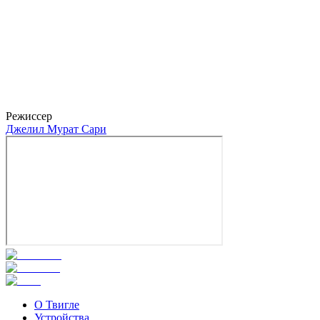
Каан Чакыр
Режиссер
Джелил Мурат Сари
О Твигле
Устройства