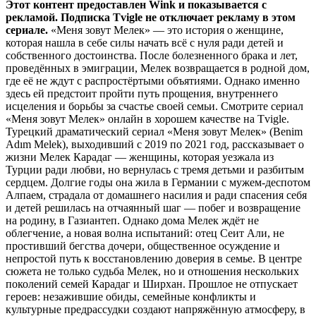
Этот контент предоставлен Wink и показывается с
рекламой. Подписка Tvigle не отключает рекламу в этом
сериале.
«Меня зовут Мелек» — это история о женщине,
которая нашла в себе силы начать всё с нуля ради детей и
собственного достоинства. После болезненного брака и лет,
проведённых в эмиграции, Мелек возвращается в родной дом,
где её не ждут с распростёртыми объятиями. Однако именно
здесь ей предстоит пройти путь прощения, внутреннего
исцеления и борьбы за счастье своей семьи. Смотрите сериал
«Меня зовут Мелек» онлайн в хорошем качестве на Tvigle.
Турецкий драматический сериал «Меня зовут Мелек» (Benim
Adım Melek), выходивший с 2019 по 2021 год, рассказывает о
жизни Мелек Карадаг — женщины, которая уезжала из
Турции ради любви, но вернулась с тремя детьми и разбитым
сердцем. Долгие годы она жила в Германии с мужем-деспотом
Алпаем, страдала от домашнего насилия и ради спасения себя
и детей решилась на отчаянный шаг — побег и возвращение
на родину, в Газиантеп. Однако дома Мелек ждёт не
облегчение, а новая волна испытаний: отец Сеит Али, не
простивший бегства дочери, общественное осуждение и
непростой путь к восстановлению доверия в семье. В центре
сюжета не только судьба Мелек, но и отношения нескольких
поколений семей Карадаг и Ширхан. Прошлое не отпускает
героев: незажившие обиды, семейные конфликты и
культурные предрассудки создают напряжённую атмосферу, в