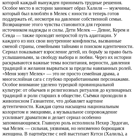
которой каждый вынужден принимать трудные решения.
Особое место в истории занимает образ Халиля — мужчины,
который был влюблён в Мелек с юности и теперь готов
поддержать её, несмотря на давление собственной семьи.
Возвращение этого чувства становится для героини
источником надежды и силы. Дети Мелек — Девне, Керем и
Севда — также проходят непростой путь адаптации. У
каждого из них свои внутренние конфликты, вызванные
сменой страны, семейными тайнами и поиском идентичности.
Сериал показывает взросление детей, их борьбу за право быть
услышанными, за свободу выбора и любви. Через их истории
раскрываются важные темы воспитания, верности, давления
традиций и желания вырваться за пределы навязанных ролей.
«Меня зовут Мелек» — это не просто семейная драма, а
многослойная сага с глубоко проработанными персонажами.
Особое внимание уделено турецкой провинциальной
культуре: от обычаев и религиозных ритуалов до кулинарных
традиций и роли старших в обществе. Съёмки проходили в
живописном Газиантепе, что добавляет картине
аутентичности. Каждая сцена насыщена национальным
колоритом и эмоциями, а музыкальное сопровождение
усиливает драматизм и делает сериал особенно
запоминающимся. Главную роль исполнила Нехир Эрдоган,
чья Мелек — сильная, уязвимая, но неизменно борющаяся
женщина. В партнёрстве с ней выступает Кутси (Халиль), а