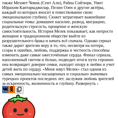
также Мехмет Чевик (Сеит Али), Рабиа Сойтюрк, Умит
Ибрахим Кантарыджилар, Пелин Озен и другие актёры,
каждый из которых вносит в повествование свою
эмоциональную глубину. Сюжет затрагивает важнейшие
социальные темы: домашнее насилие, развод, миграцию,
родительскую строгость, прощение и женскую
самостоятельность. История Мелек показывает, как непросто
женщине в традиционном обществе выйти из
разрушительного брака и начать всё сначала. Однако сериал
также дарит зрителю веру в то, что, несмотря на потери,
ссоры и ошибки, любовь, поддержка и честность способны
изменить даже самые ожесточённые сердца. Финал сериала,
наполненный светом и болью, подводит итоги пути героини:
она возвращает доверие семьи, находит опору в любви и учит
детей жить по сердцу. «Меня зовут Мелек» стал одним из
самых эмоционально насыщенных и социально значимых
турецких проектов последних лет, заслужив любовь зрителей
за искренность, жизненность и глубину.
Развернуть ↓