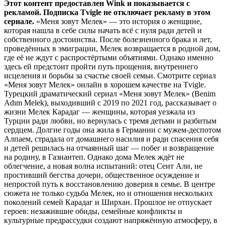
Этот контент предоставлен Wink и показывается с
рекламой. Подписка Tvigle не отключает рекламу в этом
сериале.
«Меня зовут Мелек» — это история о женщине,
которая нашла в себе силы начать всё с нуля ради детей и
собственного достоинства. После болезненного брака и лет,
проведённых в эмиграции, Мелек возвращается в родной дом,
где её не ждут с распростёртыми объятиями. Однако именно
здесь ей предстоит пройти путь прощения, внутреннего
исцеления и борьбы за счастье своей семьи. Смотрите сериал
«Меня зовут Мелек» онлайн в хорошем качестве на Tvigle.
Турецкий драматический сериал «Меня зовут Мелек» (Benim
Adım Melek), выходивший с 2019 по 2021 год, рассказывает о
жизни Мелек Карадаг — женщины, которая уезжала из
Турции ради любви, но вернулась с тремя детьми и разбитым
сердцем. Долгие годы она жила в Германии с мужем-деспотом
Алпаем, страдала от домашнего насилия и ради спасения себя
и детей решилась на отчаянный шаг — побег и возвращение
на родину, в Газиантеп. Однако дома Мелек ждёт не
облегчение, а новая волна испытаний: отец Сеит Али, не
простивший бегства дочери, общественное осуждение и
непростой путь к восстановлению доверия в семье. В центре
сюжета не только судьба Мелек, но и отношения нескольких
поколений семей Карадаг и Ширхан. Прошлое не отпускает
героев: незажившие обиды, семейные конфликты и
культурные предрассудки создают напряжённую атмосферу, в