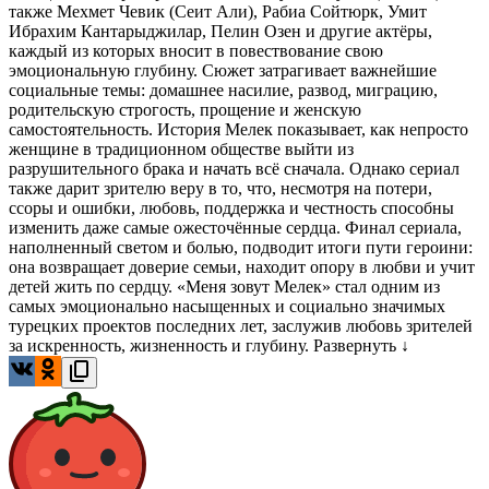
также Мехмет Чевик (Сеит Али), Рабиа Сойтюрк, Умит
Ибрахим Кантарыджилар, Пелин Озен и другие актёры,
каждый из которых вносит в повествование свою
эмоциональную глубину. Сюжет затрагивает важнейшие
социальные темы: домашнее насилие, развод, миграцию,
родительскую строгость, прощение и женскую
самостоятельность. История Мелек показывает, как непросто
женщине в традиционном обществе выйти из
разрушительного брака и начать всё сначала. Однако сериал
также дарит зрителю веру в то, что, несмотря на потери,
ссоры и ошибки, любовь, поддержка и честность способны
изменить даже самые ожесточённые сердца. Финал сериала,
наполненный светом и болью, подводит итоги пути героини:
она возвращает доверие семьи, находит опору в любви и учит
детей жить по сердцу. «Меня зовут Мелек» стал одним из
самых эмоционально насыщенных и социально значимых
турецких проектов последних лет, заслужив любовь зрителей
за искренность, жизненность и глубину.
Развернуть ↓