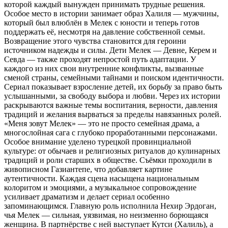
которой каждый вынужден принимать трудные решения.
Особое место в истории занимает образ Халиля — мужчины,
который был влюблён в Мелек с юности и теперь готов
поддержать её, несмотря на давление собственной семьи.
Возвращение этого чувства становится для героини
источником надежды и силы. Дети Мелек — Девне, Керем и
Севда — также проходят непростой путь адаптации. У
каждого из них свои внутренние конфликты, вызванные
сменой страны, семейными тайнами и поиском идентичности.
Сериал показывает взросление детей, их борьбу за право быть
услышанными, за свободу выбора и любви. Через их истории
раскрываются важные темы воспитания, верности, давления
традиций и желания вырваться за пределы навязанных ролей.
«Меня зовут Мелек» — это не просто семейная драма, а
многослойная сага с глубоко проработанными персонажами.
Особое внимание уделено турецкой провинциальной
культуре: от обычаев и религиозных ритуалов до кулинарных
традиций и роли старших в обществе. Съёмки проходили в
живописном Газиантепе, что добавляет картине
аутентичности. Каждая сцена насыщена национальным
колоритом и эмоциями, а музыкальное сопровождение
усиливает драматизм и делает сериал особенно
запоминающимся. Главную роль исполнила Нехир Эрдоган,
чья Мелек — сильная, уязвимая, но неизменно борющаяся
женщина. В партнёрстве с ней выступает Кутси (Халиль), а