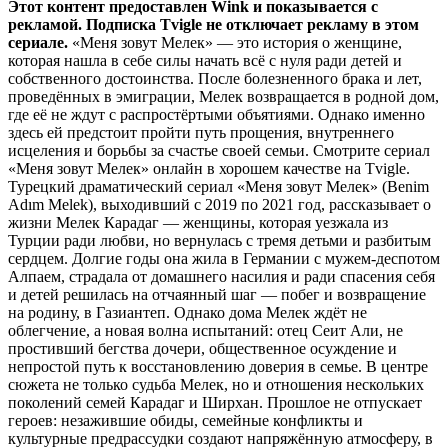
Этот контент предоставлен Wink и показывается с
рекламой. Подписка Tvigle не отключает рекламу в этом
сериале.
«Меня зовут Мелек» — это история о женщине,
которая нашла в себе силы начать всё с нуля ради детей и
собственного достоинства. После болезненного брака и лет,
проведённых в эмиграции, Мелек возвращается в родной дом,
где её не ждут с распростёртыми объятиями. Однако именно
здесь ей предстоит пройти путь прощения, внутреннего
исцеления и борьбы за счастье своей семьи. Смотрите сериал
«Меня зовут Мелек» онлайн в хорошем качестве на Tvigle.
Турецкий драматический сериал «Меня зовут Мелек» (Benim
Adım Melek), выходивший с 2019 по 2021 год, рассказывает о
жизни Мелек Карадаг — женщины, которая уезжала из
Турции ради любви, но вернулась с тремя детьми и разбитым
сердцем. Долгие годы она жила в Германии с мужем-деспотом
Алпаем, страдала от домашнего насилия и ради спасения себя
и детей решилась на отчаянный шаг — побег и возвращение
на родину, в Газиантеп. Однако дома Мелек ждёт не
облегчение, а новая волна испытаний: отец Сеит Али, не
простивший бегства дочери, общественное осуждение и
непростой путь к восстановлению доверия в семье. В центре
сюжета не только судьба Мелек, но и отношения нескольких
поколений семей Карадаг и Ширхан. Прошлое не отпускает
героев: незажившие обиды, семейные конфликты и
культурные предрассудки создают напряжённую атмосферу, в