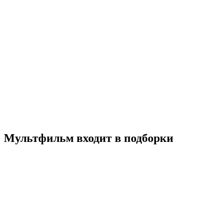
Приключения аргонавтов
2022
6+
Комедия
Мультфильм
Приключения
Семейный
Фэнтези
США
Франция
6.8
Смотреть
Мультфильм входит в подборки