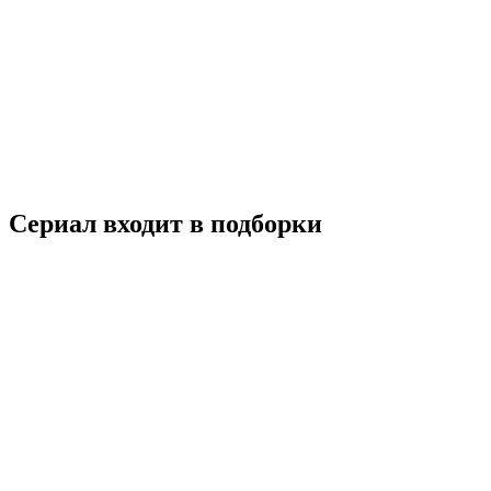
Я приду, когда будет хорошая погода
2020
16+
Мелодрама
Южная Корея
7.7
Смотреть
Сериал входит в подборки