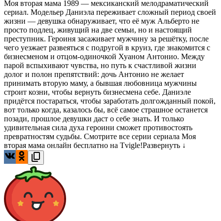
Моя вторая мама 1989 — мексиканский мелодраматический
сериал. Модельер Даниэла переживает сложный период своей
жизни — девушка обнаруживает, что её муж Альберто не
просто подлец, живущий на две семьи, но и настоящий
преступник. Героиня засаживает мужчину за решётку, после
чего уезжает развеяться с подругой в круиз, где знакомится с
бизнесменом и отцом-одиночкой Хуаном Антонио. Между
парой вспыхивают чувства, но путь к счастливой жизни
долог и полон препятствий: дочь Антонио не желает
принимать вторую маму, а бывшая любовница мужчины
строит козни, чтобы вернуть бизнесмена себе. Даниэле
придётся постараться, чтобы заработать долгожданный покой,
вот только когда, казалось бы, всё самое страшное останется
позади, прошлое девушки даст о себе знать. И только
удивительная сила духа героини сможет противостоять
превратностям судьбы. Смотрите все серии сериала Моя
вторая мама онлайн бесплатно на Tvigle!
Развернуть ↓