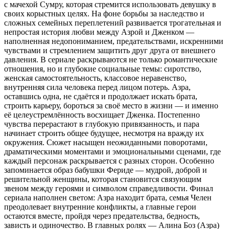
с мачехой Сумру, которая стремится использовать девушку в
своих корыстных целях. На фоне борьбы за наследство и
сложных семейных переплетений развивается трогательная и
непростая история любви между Азрой и Дженком —
наполненная недопониманием, предательствами, искренними
чувствами и стремлением защитить друг друга от внешнего
давления. В сериале раскрываются не только романтические
отношения, но и глубокие социальные темы: сиротство,
женская самостоятельность, классовое неравенство,
внутренняя сила человека перед лицом потерь. Азра,
оставшись одна, не сдаётся и продолжает искать брата,
строить карьеру, бороться за своё место в жизни — и именно
её целеустремлённость восхищает Дженка. Постепенно
чувства перерастают в глубокую привязанность, и пара
начинает строить общее будущее, несмотря на вражду их
окружения. Сюжет насыщен неожиданными поворотами,
драматическими моментами и эмоциональными сценами, где
каждый персонаж раскрывается с разных сторон. Особенно
запоминается образ бабушки Фериде — мудрой, доброй и
решительной женщины, которая становится связующим
звеном между героями и символом справедливости. Финал
сериала наполнен светом: Азра находит брата, семья Челен
преодолевает внутренние конфликты, а главные герои
остаются вместе, пройдя через предательства, бедность,
зависть и одиночество. В главных ролях — Алина Боз (Азра)