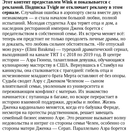
Этот контент предоставлен Wink и показывается с
рекламой. Подписка Tvigle не отключает рекламу в этом
сериале.
Случайная ошибка в аэропорту свела вместе двух
незнакомцев — и стала началом большой любви, полной
испытаний. Молодая студентка Азра теряет отца и дом, а
наследник ресторанной империи Дженк борется с
предательством в собственной семье. Их встреча меняет всё:
теперь им предстоит не только преодолеть личные драмы, но
и доказать, что любовь сильнее обстоятельств. «Не отпускай
мою руку» (Elimi Bırakma) — турецкий драматический сериал,
выходивший на канале TRT 1 с 2018 по 2019 год. В центре
истории — Азра Гюнеш, талантливая девушка, обучающаяся
кулинарному мастерству в США. Вернувшись в Стамбул на
каникулы, она сталкивается с трагедией: гибель отца и
исчезновение младшего брата Мерта оставляют её без опоры.
Судьба сводит Азру с Дженком Челеном — сыном
влиятельной семьи, уволенным из университета и
переживающим конфликт с матерью. Их знакомство
начинается с путаницы в багаже, но вскоре перерастает в
историю взаимной поддержки, дружбы и любви. Жизнь
Дженка кардинально меняется, когда его бабушка Фериде,
несмотря на протесты родственников, решает завещать
семейный бизнес именно Азре. Это решение вызывает волну
недовольства и интриг со стороны семьи Челен, особенно со
стороны матери Дженка — Серап. Параллельно Азра борется