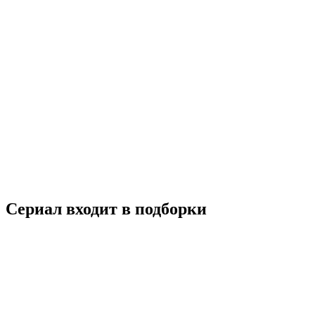
Лабиринты разума
2016
16+
Детектив
Драма
Мелодрама
Южная Корея
7.8
Смотреть
Сериал входит в подборки