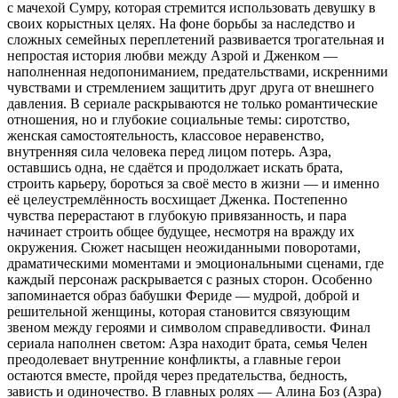
с мачехой Сумру, которая стремится использовать девушку в
своих корыстных целях. На фоне борьбы за наследство и
сложных семейных переплетений развивается трогательная и
непростая история любви между Азрой и Дженком —
наполненная недопониманием, предательствами, искренними
чувствами и стремлением защитить друг друга от внешнего
давления. В сериале раскрываются не только романтические
отношения, но и глубокие социальные темы: сиротство,
женская самостоятельность, классовое неравенство,
внутренняя сила человека перед лицом потерь. Азра,
оставшись одна, не сдаётся и продолжает искать брата,
строить карьеру, бороться за своё место в жизни — и именно
её целеустремлённость восхищает Дженка. Постепенно
чувства перерастают в глубокую привязанность, и пара
начинает строить общее будущее, несмотря на вражду их
окружения. Сюжет насыщен неожиданными поворотами,
драматическими моментами и эмоциональными сценами, где
каждый персонаж раскрывается с разных сторон. Особенно
запоминается образ бабушки Фериде — мудрой, доброй и
решительной женщины, которая становится связующим
звеном между героями и символом справедливости. Финал
сериала наполнен светом: Азра находит брата, семья Челен
преодолевает внутренние конфликты, а главные герои
остаются вместе, пройдя через предательства, бедность,
зависть и одиночество. В главных ролях — Алина Боз (Азра)