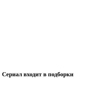
Лабиринты разума
2016
16+
Детектив
Драма
Мелодрама
Южная Корея
7.8
Смотреть
Сериал входит в подборки