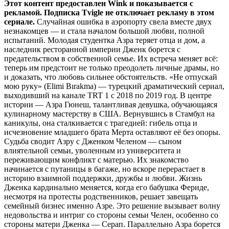
Этот контент предоставлен Wink и показывается с
рекламой. Подписка Tvigle не отключает рекламу в этом
сериале.
Случайная ошибка в аэропорту свела вместе двух
незнакомцев — и стала началом большой любви, полной
испытаний. Молодая студентка Азра теряет отца и дом, а
наследник ресторанной империи Дженк борется с
предательством в собственной семье. Их встреча меняет всё:
теперь им предстоит не только преодолеть личные драмы, но
и доказать, что любовь сильнее обстоятельств. «Не отпускай
мою руку» (Elimi Bırakma) — турецкий драматический сериал,
выходивший на канале TRT 1 с 2018 по 2019 год. В центре
истории — Азра Гюнеш, талантливая девушка, обучающаяся
кулинарному мастерству в США. Вернувшись в Стамбул на
каникулы, она сталкивается с трагедией: гибель отца и
исчезновение младшего брата Мерта оставляют её без опоры.
Судьба сводит Азру с Дженком Челеном — сыном
влиятельной семьи, уволенным из университета и
переживающим конфликт с матерью. Их знакомство
начинается с путаницы в багаже, но вскоре перерастает в
историю взаимной поддержки, дружбы и любви. Жизнь
Дженка кардинально меняется, когда его бабушка Фериде,
несмотря на протесты родственников, решает завещать
семейный бизнес именно Азре. Это решение вызывает волну
недовольства и интриг со стороны семьи Челен, особенно со
стороны матери Дженка — Серап. Параллельно Азра борется