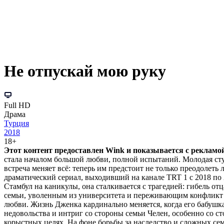
Не отпускай мою руку
Full HD
Драма
Турция
2018
18+
Этот контент предоставлен Wink и показывается с рекламой.
стала началом большой любви, полной испытаний. Молодая студ
встреча меняет всё: теперь им предстоит не только преодолеть
драматический сериал, выходивший на канале TRT 1 с 2018 по
Стамбул на каникулы, она сталкивается с трагедией: гибель о
семьи, уволенным из университета и переживающим конфликт с
любви. Жизнь Дженка кардинально меняется, когда его бабушк
недовольства и интриг со стороны семьи Челен, особенно со с
корыстных целях. На фоне борьбы за наследство и сложных с