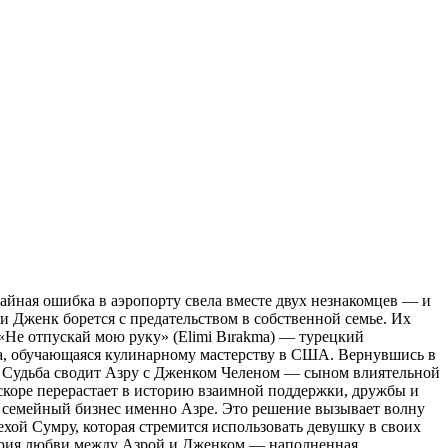
йная ошибка в аэропорту свела вместе двух незнакомцев — и
и Дженк борется с предательством в собственной семье. Их
. «Не отпускай мою руку» (Elimi Bırakma) — турецкий
ка, обучающаяся кулинарному мастерству в США. Вернувшись в
ры. Судьба сводит Азру с Дженком Челеном — сыном влиятельной
скоре перерастает в историю взаимной поддержки, дружбы и
ь семейный бизнес именно Азре. Это решение вызывает волну
хой Сумру, которая стремится использовать девушку в своих
стория любви между Азрой и Дженком — наполненная