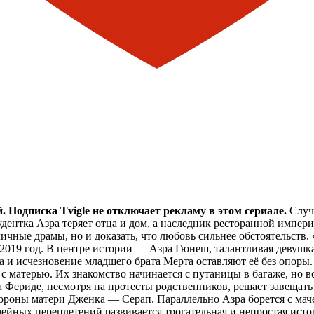
 Подписка Tvigle не отключает рекламу в этом сериале.
Случа
ентка Азра теряет отца и дом, а наследник ресторанной импери
 личные драмы, но и доказать, что любовь сильнее обстоятельств
 2019 год. В центре истории — Азра Гюнеш, талантливая девуш
тца и исчезновение младшего брата Мерта оставляют её без опо
 матерью. Их знакомство начинается с путаницы в багаже, но в
а Фериде, несмотря на протесты родственников, решает завещат
тороны матери Дженка — Серап. Параллельно Азра борется с маче
емейных переплетений развивается трогательная и непростая и