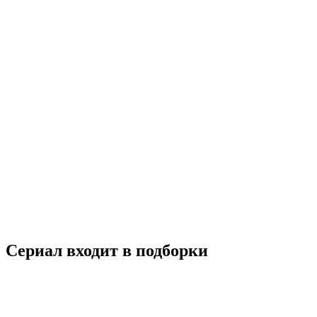
Жить жизнь
2023
18+
Драма
Триллер
Россия
7.6
Смотреть
Сериал входит в подборки