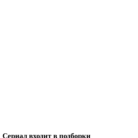
Легенда синего моря
2016
16+
Исторический
Мелодрама
Фэнтези
Южная Корея
8.2
Смотреть
Сериал входит в подборки