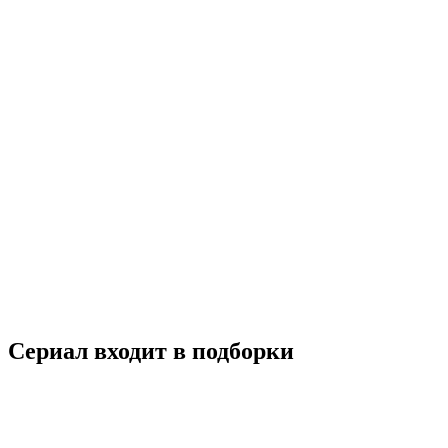
Германия
5.0
Смотреть
7.2
Архитектор: История Алексея Германа и его фильмов
2023
18+
Документальный
Россия
7.2
Смотреть
Сериал входит в подборки