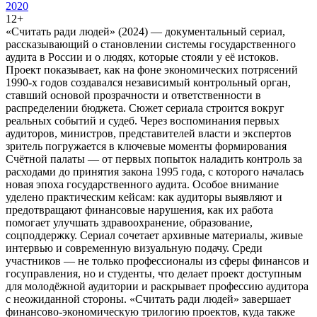
2020
12+
«Считать ради людей» (2024) — документальный сериал,
рассказывающий о становлении системы государственного
аудита в России и о людях, которые стояли у её истоков.
Проект показывает, как на фоне экономических потрясений
1990-х годов создавался независимый контрольный орган,
ставший основой прозрачности и ответственности в
распределении бюджета. Сюжет сериала строится вокруг
реальных событий и судеб. Через воспоминания первых
аудиторов, министров, представителей власти и экспертов
зритель погружается в ключевые моменты формирования
Счётной палаты — от первых попыток наладить контроль за
расходами до принятия закона 1995 года, с которого началась
новая эпоха государственного аудита. Особое внимание
уделено практическим кейсам: как аудиторы выявляют и
предотвращают финансовые нарушения, как их работа
помогает улучшать здравоохранение, образование,
соцподдержку. Сериал сочетает архивные материалы, живые
интервью и современную визуальную подачу. Среди
участников — не только профессионалы из сферы финансов и
госуправления, но и студенты, что делает проект доступным
для молодёжной аудитории и раскрывает профессию аудитора
с неожиданной стороны. «Считать ради людей» завершает
финансово-экономическую трилогию проектов, куда также