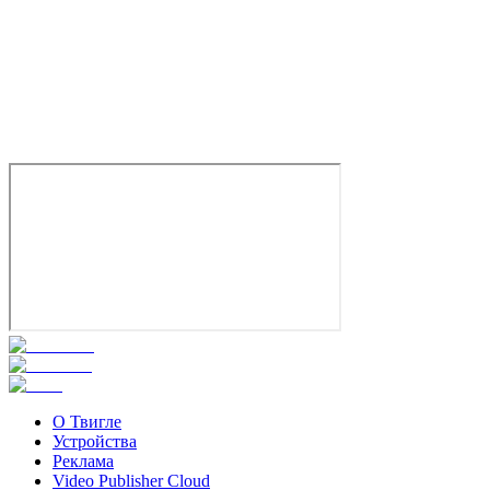
Пина. Танцующие мечты
2010
16+
Документальный
Германия
7.2
Смотреть
О Твигле
Устройства
Реклама
Video Publisher Cloud