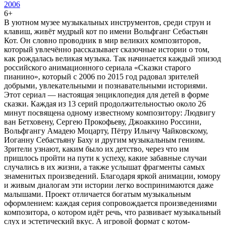
2006
6+
В уютном музее музыкальных инструментов, среди струн и
клавиш, живёт мудрый кот по имени Вольфганг Себастьян
Кот. Он словно проводник в мир великих композиторов,
который увлечённо рассказывает сказочные истории о том,
как рождалась великая музыка. Так начинается каждый эпизод
российского анимационного сериала «Сказки старого
пианино», который с 2006 по 2015 год радовал зрителей
добрыми, увлекательными и познавательными историями.
Этот сериал — настоящая энциклопедия для детей в форме
сказки. Каждая из 13 серий продолжительностью около 26
минут посвящена одному известному композитору: Людвигу
ван Бетховену, Сергею Прокофьеву, Джоаккино Россини,
Вольфгангу Амадею Моцарту, Пётру Ильичу Чайковскому,
Иоганну Себастьяну Баху и другим музыкальным гениям.
Зрители узнают, каким было их детство, через что им
пришлось пройти на пути к успеху, какие забавные случаи
случались в их жизни, а также услышат фрагменты самых
знаменитых произведений. Благодаря яркой анимации, юмору
и живым диалогам эти истории легко воспринимаются даже
малышами. Проект отличается богатым музыкальным
оформлением: каждая серия сопровождается произведениями
композитора, о котором идёт речь, что развивает музыкальный
слух и эстетический вкус. А игровой формат с котом-