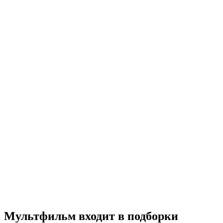
Отряд Таганок
2021
6+
Комедия
Приключения
Семейный
Россия
7.5
Смотреть
Мультфильм входит в подборки